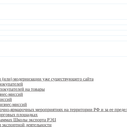
и (или) модернизации уже существующего сайта
покупателей
покупателей на товары
знес-миссий
миссий
бизнес-миссий
очно-ярмарочных мероприятиях на территории РФ и за ее преде
орговых площадках
граммах Школы экспорта РЭЦ
 экспортной деятельности