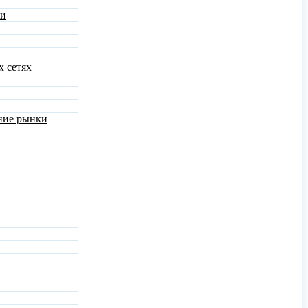
ми
х сетях
шние рынки