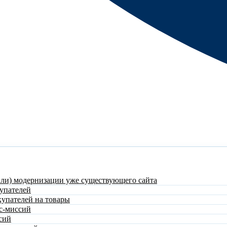
или) модернизации уже существующего сайта
упателей
купателей на товары
с-миссий
сий