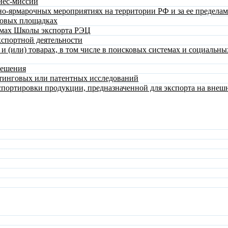
нес-миссий
о-ярмарочных мероприятиях на территории РФ и за ее предела
говых площадках
ммах Школы экспорта РЭЦ
спортной деятельности
 (или) товарах, в том числе в поисковых системах и социальны
решения
тинговых или патентных исследований
спортировки продукции, предназначенной для экспорта на вне