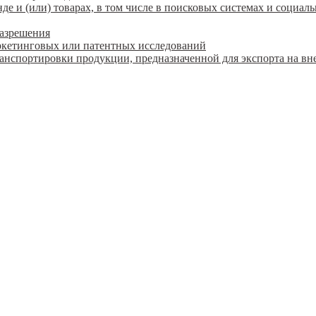
 и (или) товарах, в том числе в поисковых системах и социаль
разрешения
ркетинговых или патентных исследований
ранспортировки продукции, предназначенной для экспорта на в