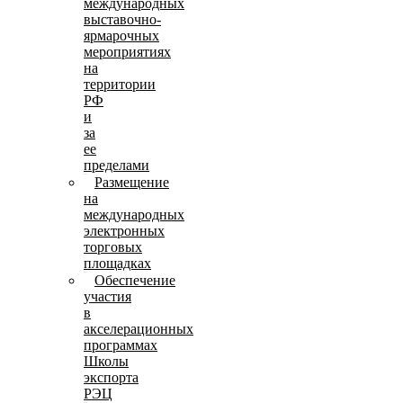
международных
выставочно-
ярмарочных
мероприятиях
на
территории
РФ
и
за
ее
пределами
Размещение
на
международных
электронных
торговых
площадках
Обеспечение
участия
в
акселерационных
программах
Школы
экспорта
РЭЦ