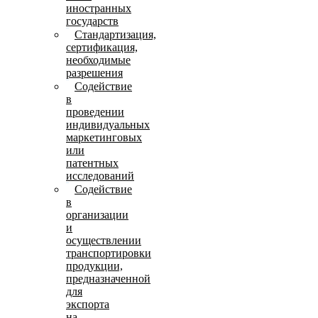
иностранных
государств
Стандартизация,
сертификация,
необходимые
разрешения
Содействие
в
проведении
индивидуальных
маркетинговых
или
патентных
исследований
Содействие
в
организации
и
осуществлении
транспортировки
продукции,
предназначенной
для
экспорта
на