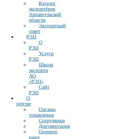
Каталог
экспортёров
Архангельской
области
Экспортный
совет
РЭЦ
О
РЭЦ
Услуги
РЭЦ
Школа
экспорта
АО
«РЭЦ»
Сайт
РЭЦ
О
центре
Органы
управления
Сотрудники
Документация
Оцените
нашу