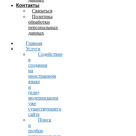
Контакты
Связаться
Политика
обработки
персональных
данных
Главная
Услуги
Содействие
в
создании
на
иностранном
языке
и
(или)
модернизации
уже
существующего
сайта
Поиск
и
подбор