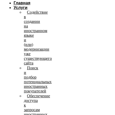
Главная
Услуги
Содействие
в
создании
на
иностранном
языке
и
(или)
модернизации
уже
существующего
сайта
Поиск
и
подбор
потенциальных
иностранных
покупателей
Обеспечение
доступа
к
запросам
иностранных