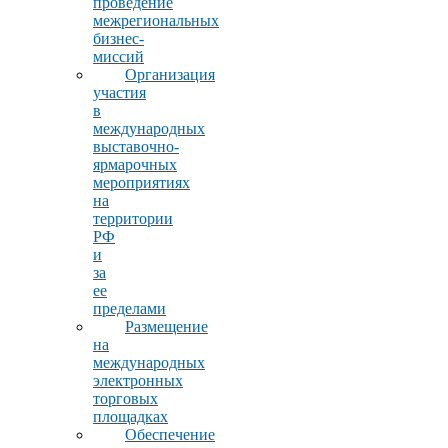
проведение
межрегиональных
бизнес-
миссий
Организация
участия
в
международных
выставочно-
ярмарочных
мероприятиях
на
территории
РФ
и
за
ее
пределами
Размещение
на
международных
электронных
торговых
площадках
Обеспечение