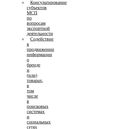
Консультирование
субъектов
МСП
по
вопросам
экспортной
деятельности
Содействие
в
продвижении
информации
о
бренде
и
(или)
товарах,
в
том
числе
в
поисковых
системах
и
социальных
сетях