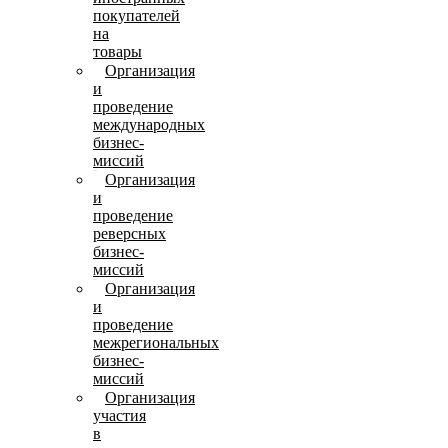
покупателей
на
товары
Организация
и
проведение
международных
бизнес-
миссий
Организация
и
проведение
реверсных
бизнес-
миссий
Организация
и
проведение
межрегиональных
бизнес-
миссий
Организация
участия
в