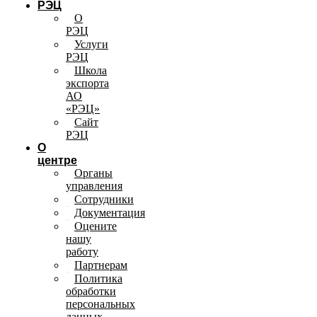
РЭЦ
О
РЭЦ
Услуги
РЭЦ
Школа
экспорта
АО
«РЭЦ»
Сайт
РЭЦ
О
центре
Органы
управления
Сотрудники
Документация
Оцените
нашу
работу
Партнерам
Политика
обработки
персональных
данных