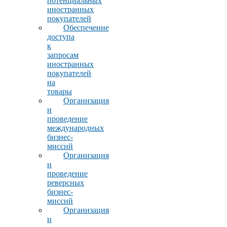
потенциальных
иностранных
покупателей
Обеспечение
доступа
к
запросам
иностранных
покупателей
на
товары
Организация
и
проведение
международных
бизнес-
миссий
Организация
и
проведение
реверсных
бизнес-
миссий
Организация
и