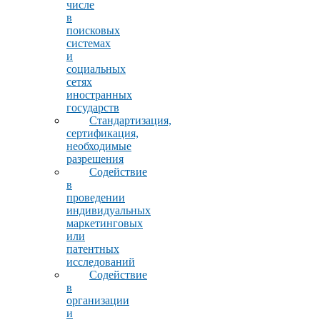
числе
в
поисковых
системах
и
социальных
сетях
иностранных
государств
Стандартизация,
сертификация,
необходимые
разрешения
Содействие
в
проведении
индивидуальных
маркетинговых
или
патентных
исследований
Содействие
в
организации
и