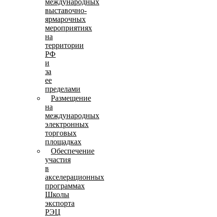
международных
выставочно-
ярмарочных
мероприятиях
на
территории
РФ
и
за
ее
пределами
Размещение
на
международных
электронных
торговых
площадках
Обеспечение
участия
в
акселерационных
программах
Школы
экспорта
РЭЦ