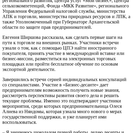
регионального развития, Центра услуг «Мой бизнес», Центра
сельхозкомпетенций, Фонда «МКК Развитие», регионального
Управления Федеральной налоговой службы, министерства
АПК и торговли, министерства природных ресурсов и ЛПК, а
также Уполномоченный при Губернаторе Архангельской
области по защите прав предпринимателей.
Евгения Ширшова рассказала, как сделать первые шаги на
пути к торговле на внешних рынках. Участники встречи
узнали о том, как с помощью ЦПЭ найти иностранного
покупателя, принять участие в международной вставке или
бизнес-миссии, разместиться на электронных торговых
площадках или пройти бесплатное обучение по основам
экспортной деятельности.
Завершились встречи серией индивидуальных консультаций
со специалистами. Участие в «Бизнес-десанте» дает
предпринимателям возможность получить новые знания,
рассмотреть перспективы развития своего дела и решить
текущие проблемы. Именно это подтверждают участники
мероприятия, среди которых предпринимательница Олеся
Алиева из Няндомы, которая узнала много нового о мерах
государственной поддержки, и уже планирует ими
воспользоваться.
– Я занимаюсь шоколадом ручной работы, делаю десерты и