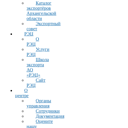
Каталог
экспортёров
Архангельской
области
Экспортный
совет
РЭЦ
О
РЭЦ
Услуги
РЭЦ
Школа
экспорта
АО
«РЭЦ»
Сайт
РЭЦ
О
центре
Органы
управления
Сотрудники
Документация
Оцените
нашу