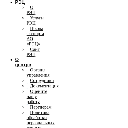
РЭЦ
О
РЭЦ
Услуги
РЭЦ
Школа
экспорта
АО
«РЭЦ»
Сайт
РЭЦ
О
центре
Органы
управления
Сотрудники
Документация
Оцените
нашу
работу
Партнерам
Политика
обработки
персональных
данных