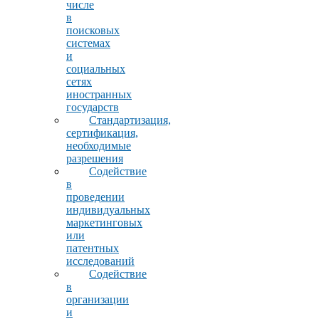
числе
в
поисковых
системах
и
социальных
сетях
иностранных
государств
Стандартизация,
сертификация,
необходимые
разрешения
Содействие
в
проведении
индивидуальных
маркетинговых
или
патентных
исследований
Содействие
в
организации
и