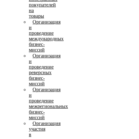
покупателей
на
товары
Организация
и
проведение
международных
бизнес-
миссий
Организация
и
проведение
реверсных
бизнес-
миссий
Организация
и
проведение
межрегиональных
бизнес-
миссий
Организация
участия
в