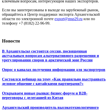
ключевым вопросам, интересующим наших экспортеров.
Если вы заинтересованы в выходе на зарубежный рынок,
обращайтесь в Центр поддержки экспорта Архангельской
области по электронной почте
export@msp29.ru
или по
телефону +7 (8182) 22-96-99.
Новости
В Архангельске состоится сессия, посвященная
актуальным вопросам альтернативного разрешения и
урегулирования споров в арктической зоне России
Опрос о каналах получения информации для экспортеров
Состоялся вебинар на тему «Как правильно выстраивать
деловое общение с китайскими партнерами?»
Открываем новые рынки: бизнес-форум и B2B-
переговоры с делегацией из Китая
Архангельский производитель высокотехнологичного