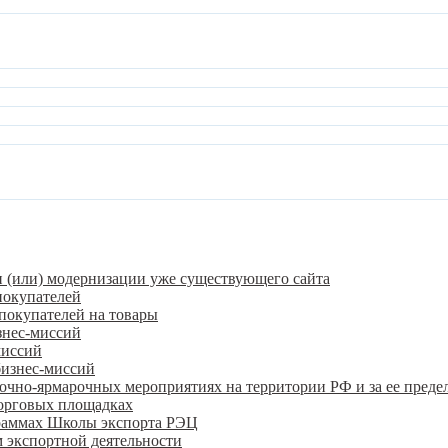
и (или) модернизации уже существующего сайта
покупателей
покупателей на товары
знес-миссий
миссий
бизнес-миссий
очно-ярмарочных мероприятиях на территории РФ и за ее преде
орговых площадках
граммах Школы экспорта РЭЦ
 экспортной деятельности