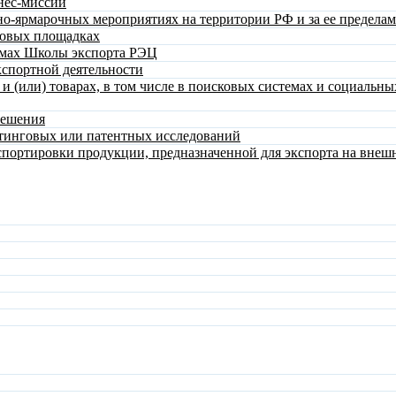
нес-миссий
о-ярмарочных мероприятиях на территории РФ и за ее предела
говых площадках
ммах Школы экспорта РЭЦ
спортной деятельности
 (или) товарах, в том числе в поисковых системах и социальны
решения
тинговых или патентных исследований
спортировки продукции, предназначенной для экспорта на вне