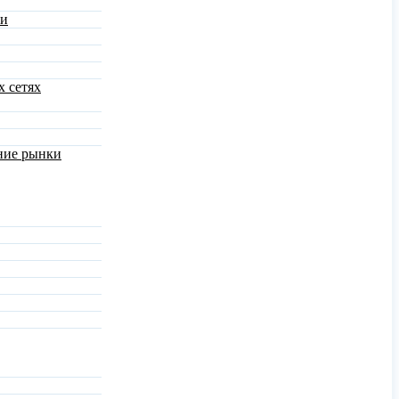
ми
х сетях
шние рынки