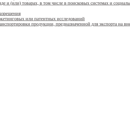
 и (или) товарах, в том числе в поисковых системах и социаль
разрешения
ркетинговых или патентных исследований
ранспортировки продукции, предназначенной для экспорта на в