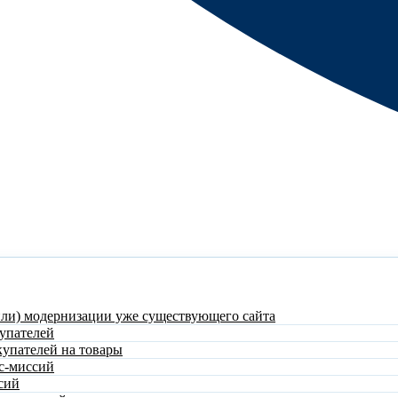
или) модернизации уже существующего сайта
упателей
купателей на товары
с-миссий
сий