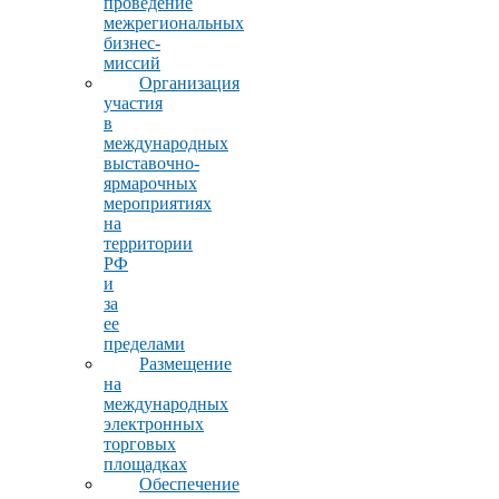
проведение
межрегиональных
бизнес-
миссий
Организация
участия
в
международных
выставочно-
ярмарочных
мероприятиях
на
территории
РФ
и
за
ее
пределами
Размещение
на
международных
электронных
торговых
площадках
Обеспечение