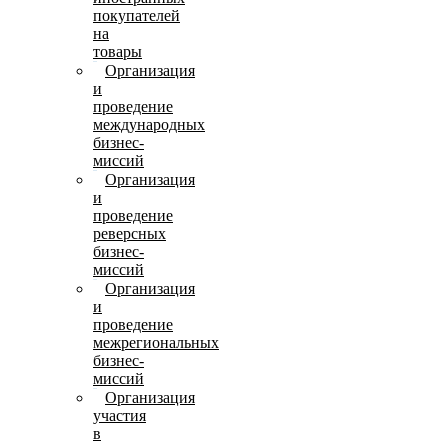
покупателей
на
товары
Организация
и
проведение
международных
бизнес-
миссий
Организация
и
проведение
реверсных
бизнес-
миссий
Организация
и
проведение
межрегиональных
бизнес-
миссий
Организация
участия
в