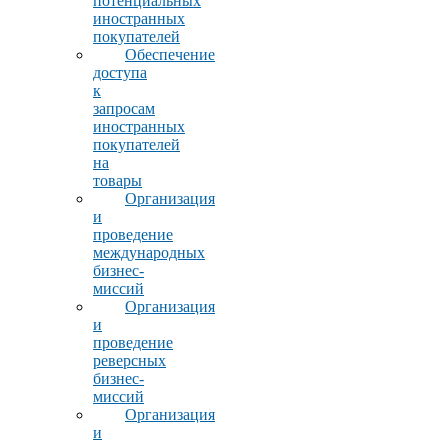
потенциальных
иностранных
покупателей
Обеспечение
доступа
к
запросам
иностранных
покупателей
на
товары
Организация
и
проведение
международных
бизнес-
миссий
Организация
и
проведение
реверсных
бизнес-
миссий
Организация
и