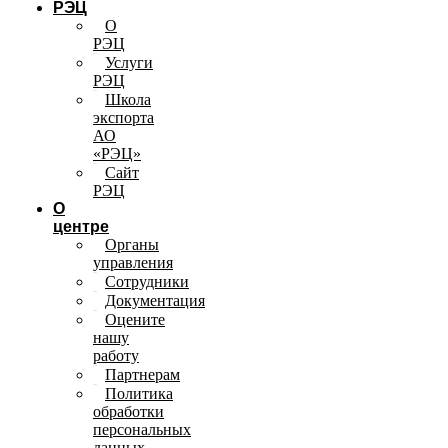
РЭЦ
О
РЭЦ
Услуги
РЭЦ
Школа
экспорта
АО
«РЭЦ»
Сайт
РЭЦ
О
центре
Органы
управления
Сотрудники
Документация
Оцените
нашу
работу
Партнерам
Политика
обработки
персональных
данных