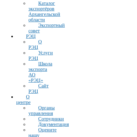
Каталог
экспортёров
Архангельской
области
Экспортный
совет
РЭЦ
О
РЭЦ
Услуги
РЭЦ
Школа
экспорта
АО
«РЭЦ»
Сайт
РЭЦ
О
центре
Органы
управления
Сотрудники
Документация
Оцените
нашу