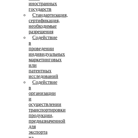
иностранных
государств
Стандартизация,
сертификация,
необходимые
разрешения
Содействие
в
проведении
индивидуальных
маркетинговых
или
патентных
исследований
Содействие
в
организации
и
осуществлении
транспортировки
продукции,
предназначенной
для
экспорта
на