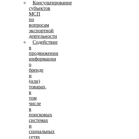
Консультирование
субъектов
МСП
по
вопросам
экспортной
деятельности
Содействие
в
продвижении
информации
о
бренде
и
(или)
товарах,
в
том
числе
в
поисковых
системах
и
социальных
сетях