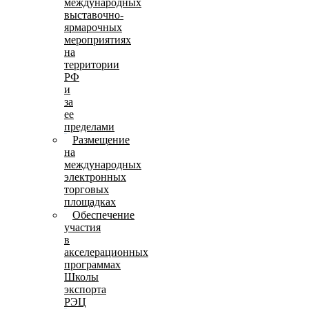
международных
выставочно-
ярмарочных
мероприятиях
на
территории
РФ
и
за
ее
пределами
Размещение
на
международных
электронных
торговых
площадках
Обеспечение
участия
в
акселерационных
программах
Школы
экспорта
РЭЦ