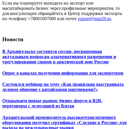
Если вы планируете выходить на экспорт или
масштабировать бизнес через профильные мероприятия, то
для консультации обращайтесь в Центр поддержки экспорта
по телефону +78001007000 или почте
export@msp29.ru
.
Новости
В Архангельске состоится сессия, посвященная
актуальным вопросам альтернативного разрешения и
урегулирования споров в арктической зоне России
Опрос о каналах получения информации для экспортеров
Состоялся вебинар на тему «Как правильно выстраивать
деловое общение с китайскими партнерами?»
Открываем новые рынки: бизнес-форум и B2B-
переговоры с делегацией из Китая
Архангельский производитель высокотехнологичного
оборудования получил сертификат «Сделано в России» для
выхода на международные рынки