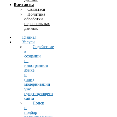
Контакты
Связаться
Политика
обработки
персональных
данных
Главная
Услуги
Содействие
в
создании
на
иностранном
языке
и
(или)
модернизации
уже
существующего
сайта
Поиск
и
подбор