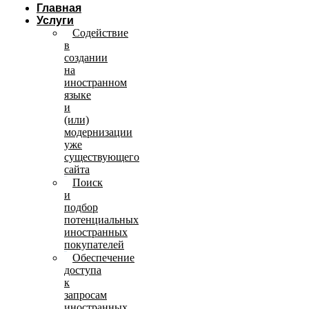
Главная
Услуги
Содействие
в
создании
на
иностранном
языке
и
(или)
модернизации
уже
существующего
сайта
Поиск
и
подбор
потенциальных
иностранных
покупателей
Обеспечение
доступа
к
запросам
иностранных