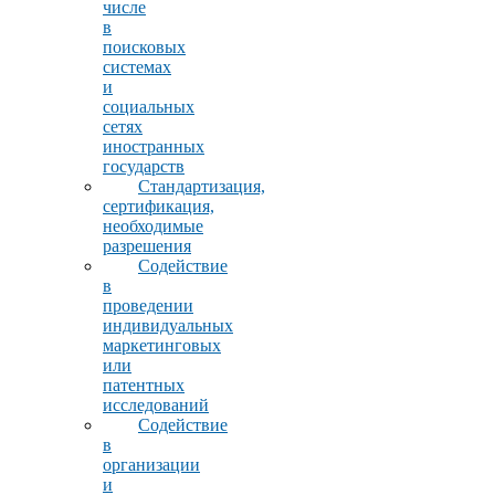
числе
в
поисковых
системах
и
социальных
сетях
иностранных
государств
Стандартизация,
сертификация,
необходимые
разрешения
Содействие
в
проведении
индивидуальных
маркетинговых
или
патентных
исследований
Содействие
в
организации
и