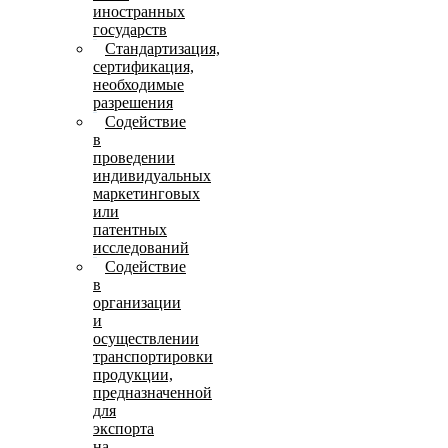
иностранных
государств
Стандартизация,
сертификация,
необходимые
разрешения
Содействие
в
проведении
индивидуальных
маркетинговых
или
патентных
исследований
Содействие
в
организации
и
осуществлении
транспортировки
продукции,
предназначенной
для
экспорта
на