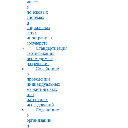
числе
в
поисковых
системах
и
социальных
сетях
иностранных
государств
Стандартизация,
сертификация,
необходимые
разрешения
Содействие
в
проведении
индивидуальных
маркетинговых
или
патентных
исследований
Содействие
в
организации
и