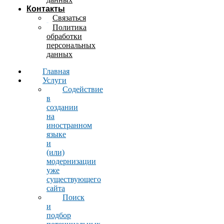
Контакты
Связаться
Политика
обработки
персональных
данных
Главная
Услуги
Содействие
в
создании
на
иностранном
языке
и
(или)
модернизации
уже
существующего
сайта
Поиск
и
подбор