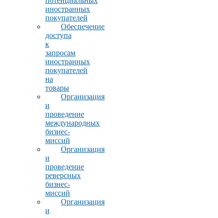
потенциальных
иностранных
покупателей
Обеспечение
доступа
к
запросам
иностранных
покупателей
на
товары
Организация
и
проведение
международных
бизнес-
миссий
Организация
и
проведение
реверсных
бизнес-
миссий
Организация
и