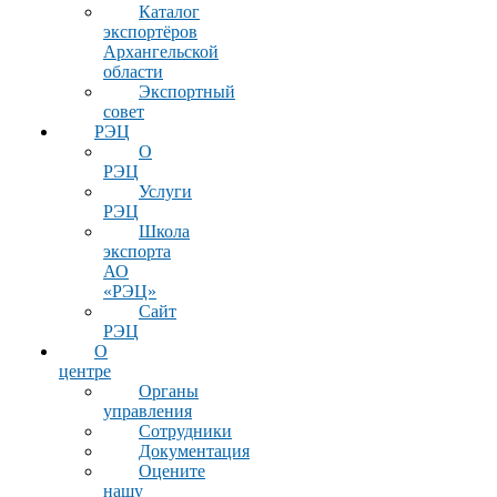
Каталог
экспортёров
Архангельской
области
Экспортный
совет
РЭЦ
О
РЭЦ
Услуги
РЭЦ
Школа
экспорта
АО
«РЭЦ»
Сайт
РЭЦ
О
центре
Органы
управления
Сотрудники
Документация
Оцените
нашу