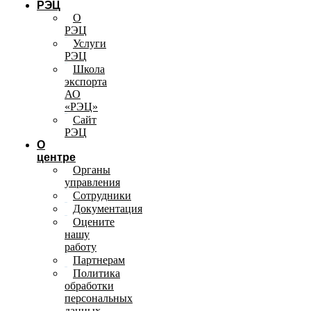
РЭЦ
О
РЭЦ
Услуги
РЭЦ
Школа
экспорта
АО
«РЭЦ»
Сайт
РЭЦ
О
центре
Органы
управления
Сотрудники
Документация
Оцените
нашу
работу
Партнерам
Политика
обработки
персональных
данных