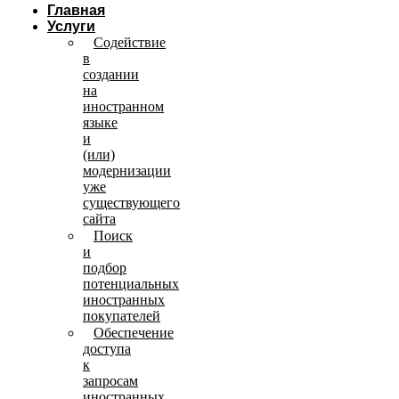
Главная
Услуги
Содействие
в
создании
на
иностранном
языке
и
(или)
модернизации
уже
существующего
сайта
Поиск
и
подбор
потенциальных
иностранных
покупателей
Обеспечение
доступа
к
запросам
иностранных