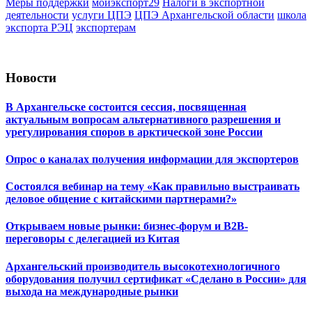
Меры поддержки
мойэкспорт29
Налоги в экспортной
деятельности
услуги ЦПЭ
ЦПЭ Архангельской области
школа
экспорта РЭЦ
экспортерам
Новости
В Архангельске состоится сессия, посвященная
актуальным вопросам альтернативного разрешения и
урегулирования споров в арктической зоне России
Опрос о каналах получения информации для экспортеров
Состоялся вебинар на тему «Как правильно выстраивать
деловое общение с китайскими партнерами?»
Открываем новые рынки: бизнес-форум и B2B-
переговоры с делегацией из Китая
Архангельский производитель высокотехнологичного
оборудования получил сертификат «Сделано в России» для
выхода на международные рынки