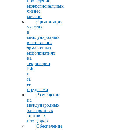
проведение
межрегиональных
бизнес-
миссий
Организация
участия
в
международных
выставочно-
ярмарочных
мероприятиях
на
территории
РФ
и
за
ее
пределами
Размещение
на
международных
электронных
торговых
площадках
Обеспечение