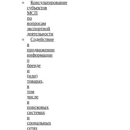
Консультирование
субъектов
МСП
по
вопросам
экспортной
деятельности
Содействие
в
продвижении
информации
о
бренде
и
(или)
товарах,
в
том
числе
в
поисковых
системах
и
социальных
сетях