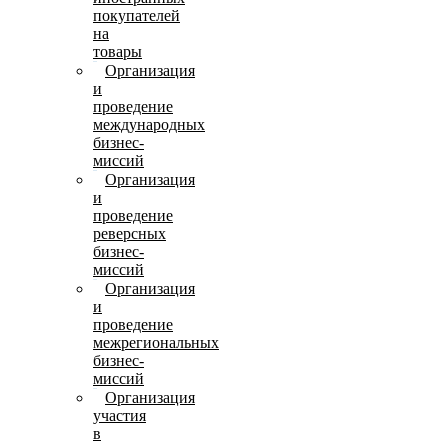
покупателей
на
товары
Организация
и
проведение
международных
бизнес-
миссий
Организация
и
проведение
реверсных
бизнес-
миссий
Организация
и
проведение
межрегиональных
бизнес-
миссий
Организация
участия
в