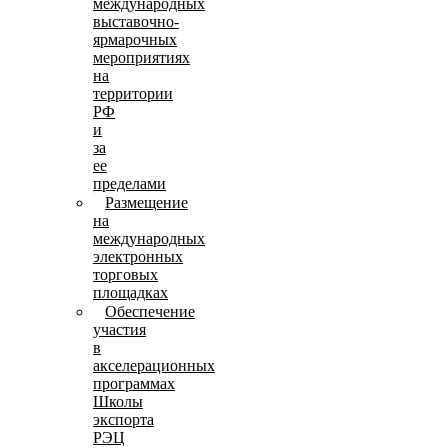
международных
выставочно-
ярмарочных
мероприятиях
на
территории
РФ
и
за
ее
пределами
Размещение
на
международных
электронных
торговых
площадках
Обеспечение
участия
в
акселерационных
программах
Школы
экспорта
РЭЦ