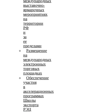
международных
выставочно-
ярмарочных
мероприятиях
на
территории
РФ
и
за
ее
пределами
Размещение
на
международных
электронных
торговых
площадках
Обеспечение
участия
в
акселерационных
программах
Школы
экспорта
РЭЦ