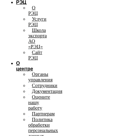
РЭЦ
О
РЭЦ
Услуги
РЭЦ
Школа
экспорта
АО
«РЭЦ»
Сайт
РЭЦ
О
центре
Органы
управления
Сотрудники
Документация
Оцените
нашу
работу
Партнерам
Политика
обработки
персональных
данных