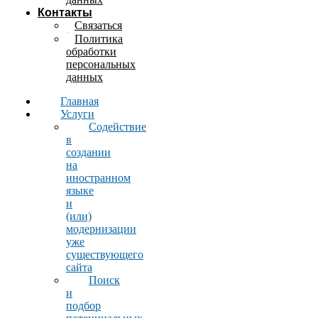
Контакты
Связаться
Политика
обработки
персональных
данных
Главная
Услуги
Содействие
в
создании
на
иностранном
языке
и
(или)
модернизации
уже
существующего
сайта
Поиск
и
подбор