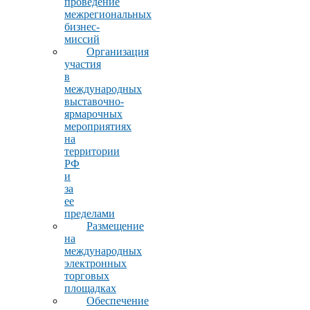
проведение
межрегиональных
бизнес-
миссий
Организация
участия
в
международных
выставочно-
ярмарочных
мероприятиях
на
территории
РФ
и
за
ее
пределами
Размещение
на
международных
электронных
торговых
площадках
Обеспечение