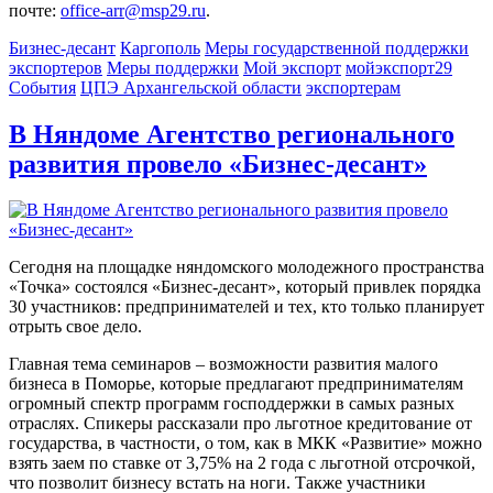
почте:
office-arr@msp29.ru
.
Бизнес-десант
Каргополь
Меры государственной поддержки
экспортеров
Меры поддержки
Мой экспорт
мойэкспорт29
События
ЦПЭ Архангельской области
экспортерам
В Няндоме Агентство регионального
развития провело «Бизнес-десант»
Сегодня на площадке няндомского молодежного пространства
«Точка» состоялся «Бизнес-десант», который привлек порядка
30 участников: предпринимателей и тех, кто только планирует
отрыть свое дело.
Главная тема семинаров – возможности развития малого
бизнеса в Поморье, которые предлагают предпринимателям
огромный спектр программ господдержки в самых разных
отраслях. Спикеры рассказали про льготное кредитование от
государства, в частности, о том, как в МКК «Развитие» можно
взять заем по ставке от 3,75% на 2 года с льготной отсрочкой,
что позволит бизнесу встать на ноги. Также участники