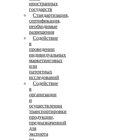
иностранных
государств
Стандартизация,
сертификация,
необходимые
разрешения
Содействие
в
проведении
индивидуальных
маркетинговых
или
патентных
исследований
Содействие
в
организации
и
осуществлении
транспортировки
продукции,
предназначенной
для
экспорта
на