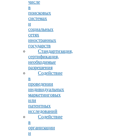
числе
в
поисковых
системах
и
социальных
сетях
иностранных
государств
Стандартизация,
сертификация,
необходимые
разрешения
Содействие
в
проведении
индивидуальных
маркетинговых
или
патентных
исследований
Содействие
в
организации
и