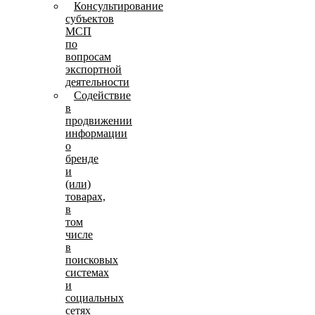
Консультирование
субъектов
МСП
по
вопросам
экспортной
деятельности
Содействие
в
продвижении
информации
о
бренде
и
(или)
товарах,
в
том
числе
в
поисковых
системах
и
социальных
сетях