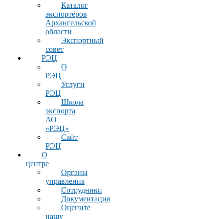
Каталог
экспортёров
Архангельской
области
Экспортный
совет
РЭЦ
О
РЭЦ
Услуги
РЭЦ
Школа
экспорта
АО
«РЭЦ»
Сайт
РЭЦ
О
центре
Органы
управления
Сотрудники
Документация
Оцените
нашу