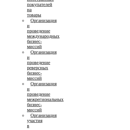
покупателей
на
товары
Организация
и
проведение
международных
бизнес-
миссий
Организация
и
проведение
реверсных
бизнес-
миссий
Организация
и
проведение
межрегиональных
бизнес-
миссий
Организация
участия
в