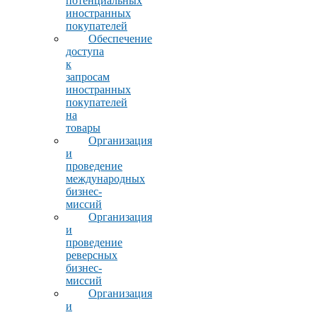
потенциальных
иностранных
покупателей
Обеспечение
доступа
к
запросам
иностранных
покупателей
на
товары
Организация
и
проведение
международных
бизнес-
миссий
Организация
и
проведение
реверсных
бизнес-
миссий
Организация
и