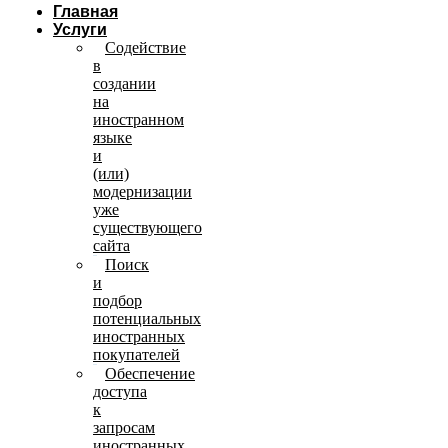
Главная
Услуги
Содействие
в
создании
на
иностранном
языке
и
(или)
модернизации
уже
существующего
сайта
Поиск
и
подбор
потенциальных
иностранных
покупателей
Обеспечение
доступа
к
запросам
иностранных