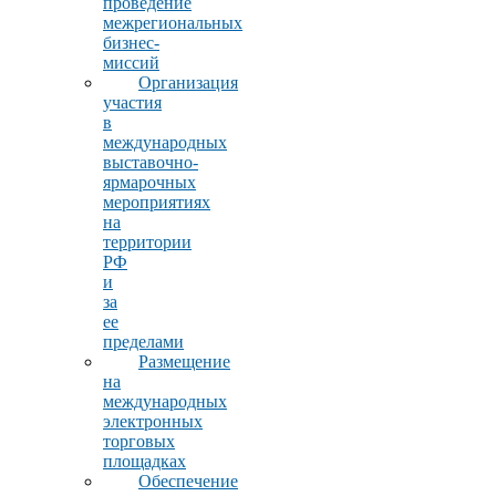
проведение
межрегиональных
бизнес-
миссий
Организация
участия
в
международных
выставочно-
ярмарочных
мероприятиях
на
территории
РФ
и
за
ее
пределами
Размещение
на
международных
электронных
торговых
площадках
Обеспечение