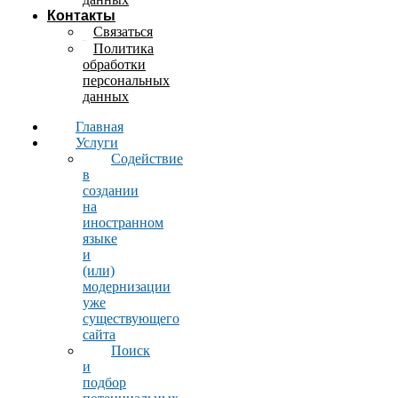
Контакты
Связаться
Политика
обработки
персональных
данных
Главная
Услуги
Содействие
в
создании
на
иностранном
языке
и
(или)
модернизации
уже
существующего
сайта
Поиск
и
подбор