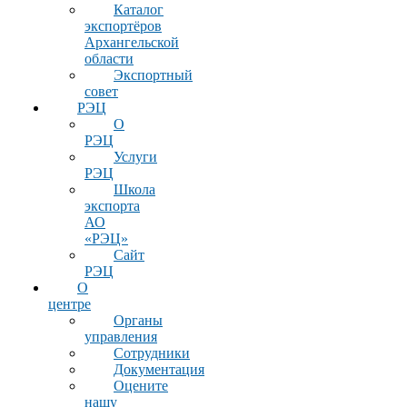
Каталог
экспортёров
Архангельской
области
Экспортный
совет
РЭЦ
О
РЭЦ
Услуги
РЭЦ
Школа
экспорта
АО
«РЭЦ»
Сайт
РЭЦ
О
центре
Органы
управления
Сотрудники
Документация
Оцените
нашу