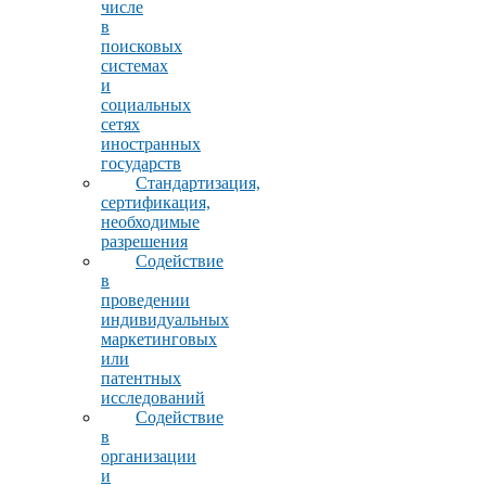
числе
в
поисковых
системах
и
социальных
сетях
иностранных
государств
Стандартизация,
сертификация,
необходимые
разрешения
Содействие
в
проведении
индивидуальных
маркетинговых
или
патентных
исследований
Содействие
в
организации
и