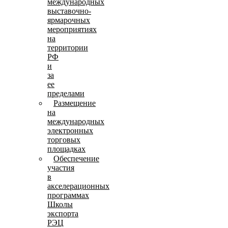
международных
выставочно-
ярмарочных
мероприятиях
на
территории
РФ
и
за
ее
пределами
Размещение
на
международных
электронных
торговых
площадках
Обеспечение
участия
в
акселерационных
программах
Школы
экспорта
РЭЦ