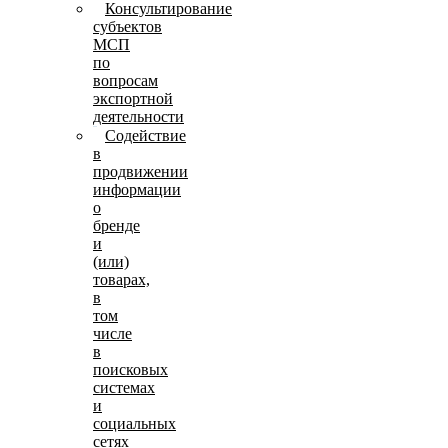
Консультирование
субъектов
МСП
по
вопросам
экспортной
деятельности
Содействие
в
продвижении
информации
о
бренде
и
(или)
товарах,
в
том
числе
в
поисковых
системах
и
социальных
сетях