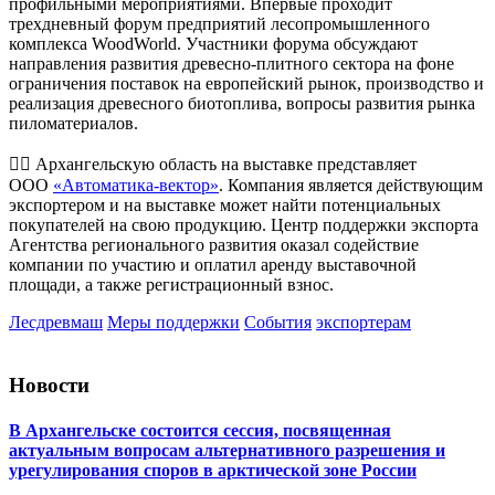
профильными мероприятиями. Впервые проходит
трехдневный форум предприятий лесопромышленного
комплекса WoodWorld. Участники форума обсуждают
направления развития древесно-плитного сектора на фоне
ограничения поставок на европейский рынок, производство и
реализация древесного биотоплива, вопросы развития рынка
пиломатериалов.
👍🏻 Архангельскую область на выставке представляет
ООО
«Автоматика-вектор»
. Компания является действующим
экспортером и на выставке может найти потенциальных
покупателей на свою продукцию. Центр поддержки экспорта
Агентства регионального развития оказал содействие
компании по участию и оплатил аренду выставочной
площади, а также регистрационный взнос.
Лесдревмаш
Меры поддержки
События
экспортерам
Новости
В Архангельске состоится сессия, посвященная
актуальным вопросам альтернативного разрешения и
урегулирования споров в арктической зоне России