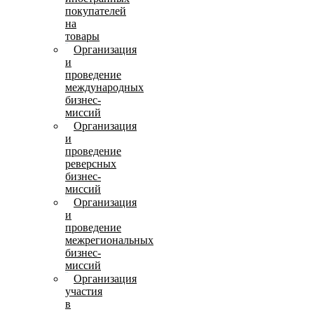
покупателей
на
товары
Организация
и
проведение
международных
бизнес-
миссий
Организация
и
проведение
реверсных
бизнес-
миссий
Организация
и
проведение
межрегиональных
бизнес-
миссий
Организация
участия
в