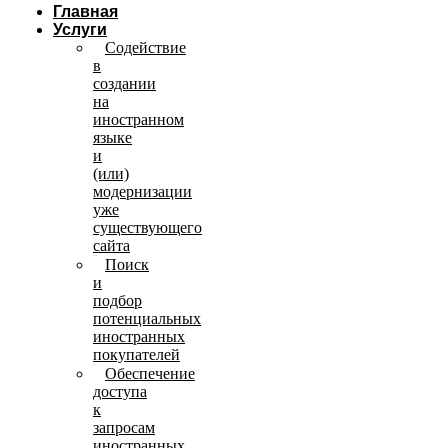
Главная
Услуги
Содействие
в
создании
на
иностранном
языке
и
(или)
модернизации
уже
существующего
сайта
Поиск
и
подбор
потенциальных
иностранных
покупателей
Обеспечение
доступа
к
запросам
иностранных