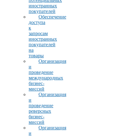
потенциальных
иностранных
покупателей
Обеспечение
доступа
к
запросам
иностранных
покупателей
на
товары
Организация
и
проведение
международных
бизнес-
миссий
Организация
и
проведение
реверсных
бизнес-
миссий
Организация
и