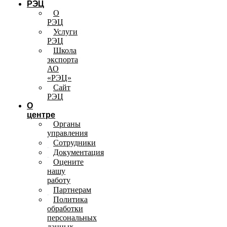
РЭЦ
О
РЭЦ
Услуги
РЭЦ
Школа
экспорта
АО
«РЭЦ»
Сайт
РЭЦ
О
центре
Органы
управления
Сотрудники
Документация
Оцените
нашу
работу
Партнерам
Политика
обработки
персональных
данных