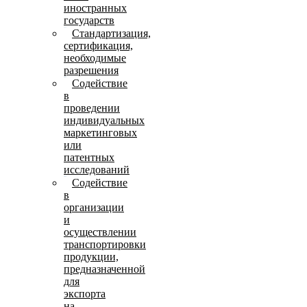
иностранных
государств
Стандартизация,
сертификация,
необходимые
разрешения
Содействие
в
проведении
индивидуальных
маркетинговых
или
патентных
исследований
Содействие
в
организации
и
осуществлении
транспортировки
продукции,
предназначенной
для
экспорта
на