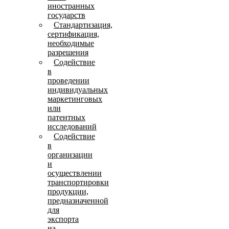
иностранных
государств
Стандартизация,
сертификация,
необходимые
разрешения
Содействие
в
проведении
индивидуальных
маркетинговых
или
патентных
исследований
Содействие
в
организации
и
осуществлении
транспортировки
продукции,
предназначенной
для
экспорта
на