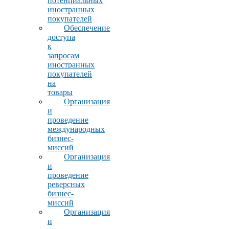
потенциальных
иностранных
покупателей
Обеспечение
доступа
к
запросам
иностранных
покупателей
на
товары
Организация
и
проведение
международных
бизнес-
миссий
Организация
и
проведение
реверсных
бизнес-
миссий
Организация
и