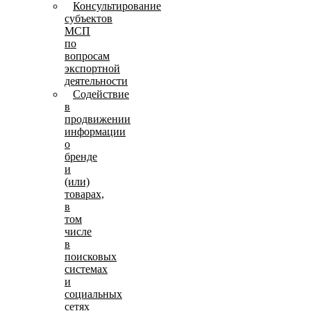
Консультирование
субъектов
МСП
по
вопросам
экспортной
деятельности
Содействие
в
продвижении
информации
о
бренде
и
(или)
товарах,
в
том
числе
в
поисковых
системах
и
социальных
сетях