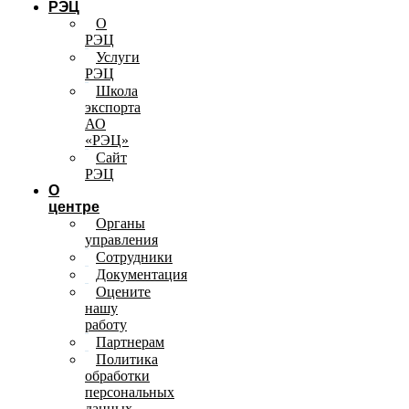
РЭЦ
О
РЭЦ
Услуги
РЭЦ
Школа
экспорта
АО
«РЭЦ»
Сайт
РЭЦ
О
центре
Органы
управления
Сотрудники
Документация
Оцените
нашу
работу
Партнерам
Политика
обработки
персональных
данных