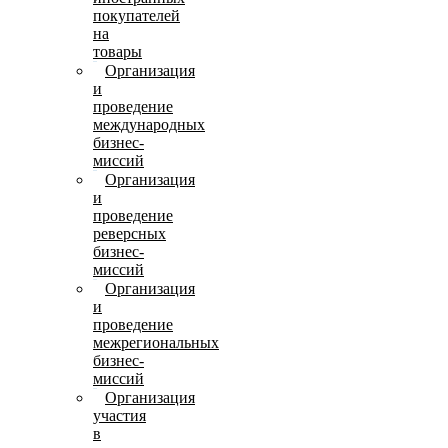
покупателей
на
товары
Организация
и
проведение
международных
бизнес-
миссий
Организация
и
проведение
реверсных
бизнес-
миссий
Организация
и
проведение
межрегиональных
бизнес-
миссий
Организация
участия
в