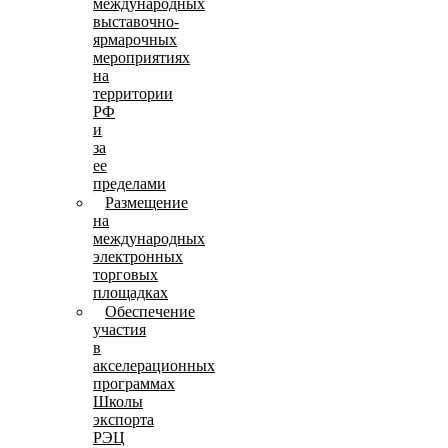
международных
выставочно-
ярмарочных
мероприятиях
на
территории
РФ
и
за
ее
пределами
Размещение
на
международных
электронных
торговых
площадках
Обеспечение
участия
в
акселерационных
программах
Школы
экспорта
РЭЦ