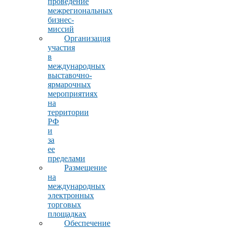
проведение
межрегиональных
бизнес-
миссий
Организация
участия
в
международных
выставочно-
ярмарочных
мероприятиях
на
территории
РФ
и
за
ее
пределами
Размещение
на
международных
электронных
торговых
площадках
Обеспечение