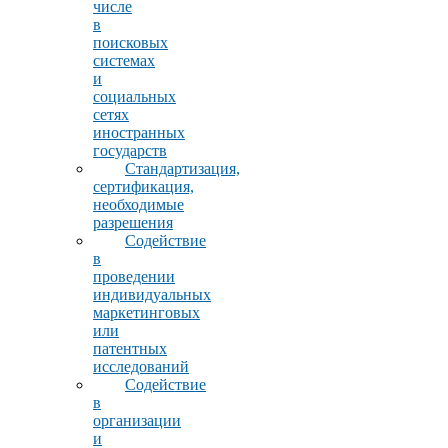
числе
в
поисковых
системах
и
социальных
сетях
иностранных
государств
Стандартизация,
сертификация,
необходимые
разрешения
Содействие
в
проведении
индивидуальных
маркетинговых
или
патентных
исследований
Содействие
в
организации
и