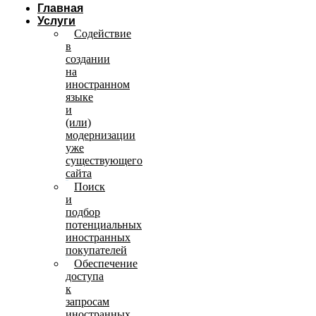
Главная
Услуги
Содействие
в
создании
на
иностранном
языке
и
(или)
модернизации
уже
существующего
сайта
Поиск
и
подбор
потенциальных
иностранных
покупателей
Обеспечение
доступа
к
запросам
иностранных