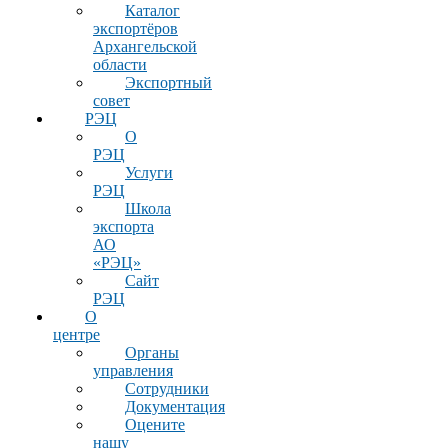
Каталог
экспортёров
Архангельской
области
Экспортный
совет
РЭЦ
О
РЭЦ
Услуги
РЭЦ
Школа
экспорта
АО
«РЭЦ»
Сайт
РЭЦ
О
центре
Органы
управления
Сотрудники
Документация
Оцените
нашу