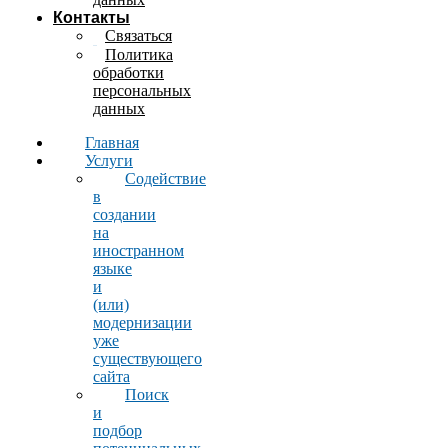
Контакты
Связаться
Политика
обработки
персональных
данных
Главная
Услуги
Содействие
в
создании
на
иностранном
языке
и
(или)
модернизации
уже
существующего
сайта
Поиск
и
подбор