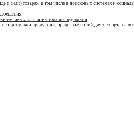
 и (или) товарах, в том числе в поисковых системах и социаль
разрешения
ркетинговых или патентных исследований
ранспортировки продукции, предназначенной для экспорта на в