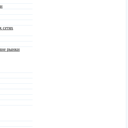
ми
х сетях
шние рынки