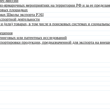
нес-миссий
о-ярмарочных мероприятиях на территории РФ и за ее предела
говых площадках
ммах Школы экспорта РЭЦ
спортной деятельности
 (или) товарах, в том числе в поисковых системах и социальны
решения
тинговых или патентных исследований
спортировки продукции, предназначенной для экспорта на вне