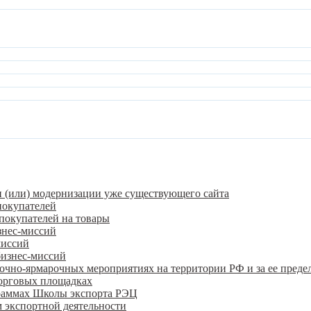
и (или) модернизации уже существующего сайта
покупателей
покупателей на товары
знес-миссий
миссий
бизнес-миссий
очно-ярмарочных мероприятиях на территории РФ и за ее преде
орговых площадках
граммах Школы экспорта РЭЦ
 экспортной деятельности