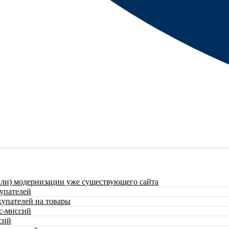
или) модернизации уже существующего сайта
упателей
купателей на товары
с-миссий
сий