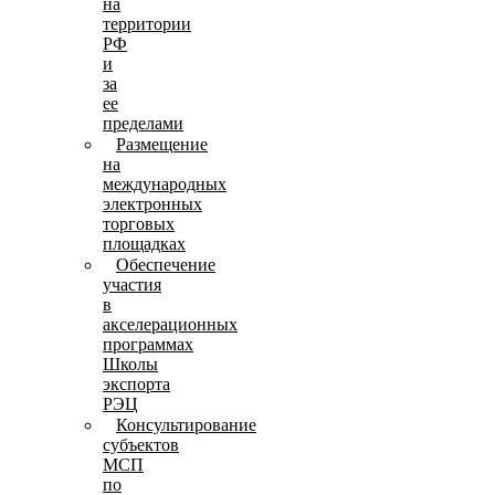
на
территории
РФ
и
за
ее
пределами
Размещение
на
международных
электронных
торговых
площадках
Обеспечение
участия
в
акселерационных
программах
Школы
экспорта
РЭЦ
Консультирование
субъектов
МСП
по