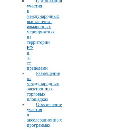
Организация
участия
в
международных
выставочно-
ярмарочных
мероприятиях
на
территории
РФ
и
за
ее
пределами
Размещение
на
международных
электронных
торговых
площадках
Обеспечение
участия
в
акселерационных
программах