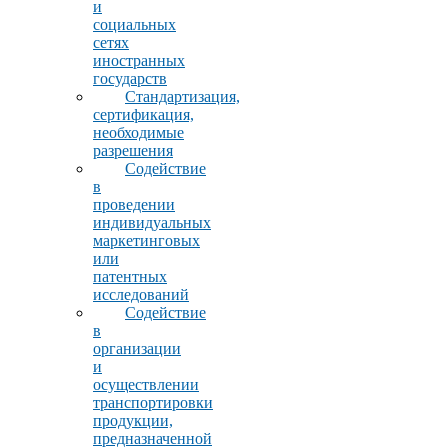
и
социальных
сетях
иностранных
государств
Стандартизация,
сертификация,
необходимые
разрешения
Содействие
в
проведении
индивидуальных
маркетинговых
или
патентных
исследований
Содействие
в
организации
и
осуществлении
транспортировки
продукции,
предназначенной