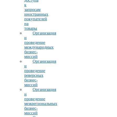
доступа
к
запросам
иностранных
покупателей
на
товары
Организация
и
проведение
международных
бизнес-
миссий
Организация
и
проведение
реверсных
бизнес-
миссий
Организация
и
проведение
межрегиональных
бизнес-
миссий