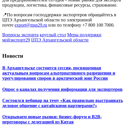
продукции, логистика, финансовые ресурсы, страхование.
📍По вопросам господдержки экспортеров обращайтесь в
ЦПЭ Архангельской области по электронной
почте
export@msp29.ru
или по телефону +7 800 100 7000.
Вопросы экспорта
круглый стол
Меры поддержки
мойэкспорт29
ЦПЭ Архангельской области
Новости
В Архангельске состоится сессия, посвященная
актуальным вопросам альтернативного разрешения и
урегулирования споров в арктической зоне России
Опрос о каналах получения информации для экспортеров
Состоялся вебинар на тему «Как правильно выстраивать
деловое общение с китайскими партнерами?»
Открываем новые рынки: бизнес-форум и B2B-
переговоры с делегацией из Китая