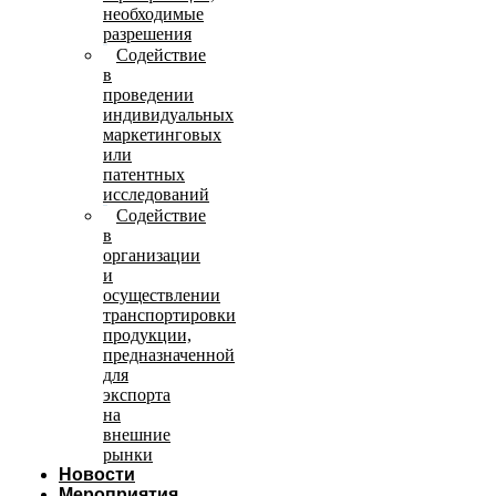
необходимые
разрешения
Содействие
в
проведении
индивидуальных
маркетинговых
или
патентных
исследований
Содействие
в
организации
и
осуществлении
транспортировки
продукции,
предназначенной
для
экспорта
на
внешние
рынки
Новости
Мероприятия