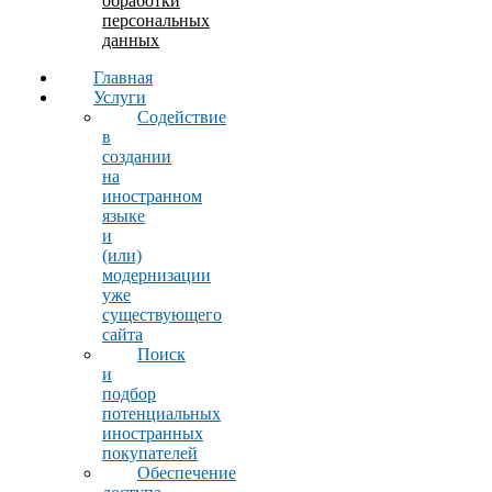
обработки
персональных
данных
Главная
Услуги
Содействие
в
создании
на
иностранном
языке
и
(или)
модернизации
уже
существующего
сайта
Поиск
и
подбор
потенциальных
иностранных
покупателей
Обеспечение