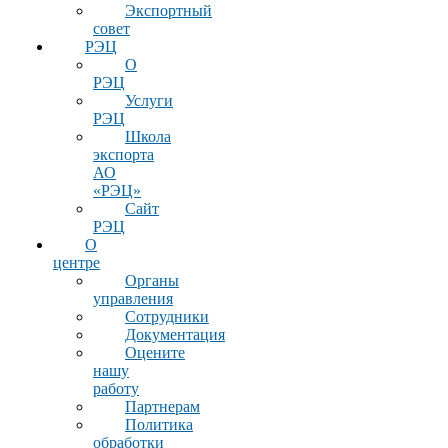
Экспортный
совет
РЭЦ
О
РЭЦ
Услуги
РЭЦ
Школа
экспорта
АО
«РЭЦ»
Сайт
РЭЦ
О
центре
Органы
управления
Сотрудники
Документация
Оцените
нашу
работу
Партнерам
Политика
обработки