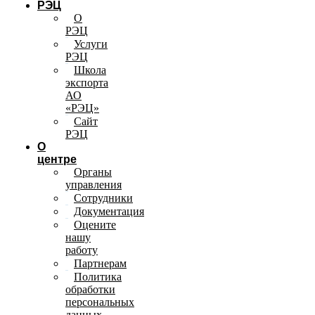
РЭЦ
О
РЭЦ
Услуги
РЭЦ
Школа
экспорта
АО
«РЭЦ»
Сайт
РЭЦ
О
центре
Органы
управления
Сотрудники
Документация
Оцените
нашу
работу
Партнерам
Политика
обработки
персональных
данных