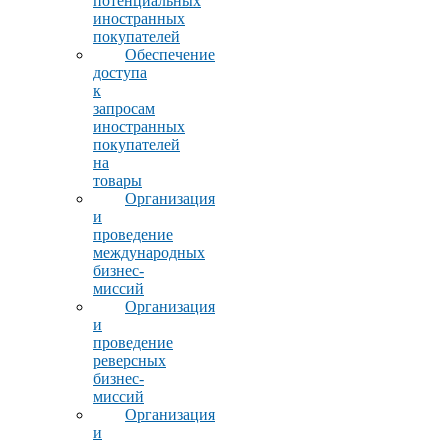
потенциальных
иностранных
покупателей
Обеспечение
доступа
к
запросам
иностранных
покупателей
на
товары
Организация
и
проведение
международных
бизнес-
миссий
Организация
и
проведение
реверсных
бизнес-
миссий
Организация
и