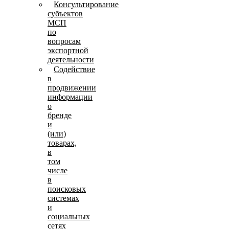
Консультирование
субъектов
МСП
по
вопросам
экспортной
деятельности
Содействие
в
продвижении
информации
о
бренде
и
(или)
товарах,
в
том
числе
в
поисковых
системах
и
социальных
сетях