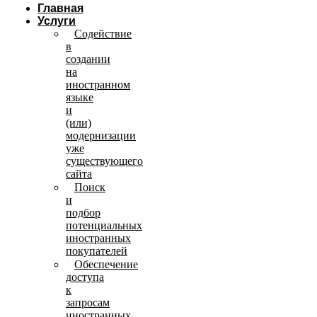
Главная
Услуги
Содействие
в
создании
на
иностранном
языке
и
(или)
модернизации
уже
существующего
сайта
Поиск
и
подбор
потенциальных
иностранных
покупателей
Обеспечение
доступа
к
запросам
иностранных