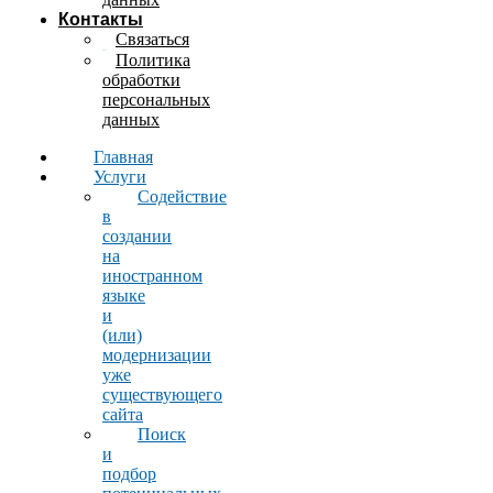
Контакты
Связаться
Политика
обработки
персональных
данных
Главная
Услуги
Содействие
в
создании
на
иностранном
языке
и
(или)
модернизации
уже
существующего
сайта
Поиск
и
подбор