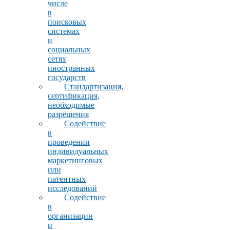
числе
в
поисковых
системах
и
социальных
сетях
иностранных
государств
Стандартизация,
сертификация,
необходимые
разрешения
Содействие
в
проведении
индивидуальных
маркетинговых
или
патентных
исследований
Содействие
в
организации
и