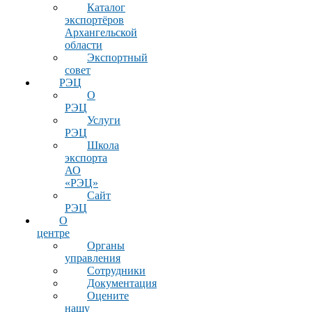
Каталог
экспортёров
Архангельской
области
Экспортный
совет
РЭЦ
О
РЭЦ
Услуги
РЭЦ
Школа
экспорта
АО
«РЭЦ»
Сайт
РЭЦ
О
центре
Органы
управления
Сотрудники
Документация
Оцените
нашу