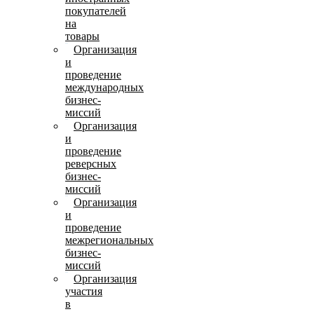
покупателей
на
товары
Организация
и
проведение
международных
бизнес-
миссий
Организация
и
проведение
реверсных
бизнес-
миссий
Организация
и
проведение
межрегиональных
бизнес-
миссий
Организация
участия
в