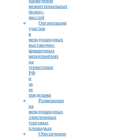
проведение
межрегиональных
бизнес-
миссий
Организация
участия
в
международных
выставочно-
ярмарочных
мероприятиях
на
территории
РФ
и
за
ее
пределами
Размещение
на
международных
электронных
торговых
площадках
Обеспечение