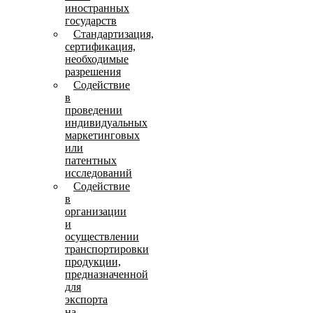
иностранных
государств
Стандартизация,
сертификация,
необходимые
разрешения
Содействие
в
проведении
индивидуальных
маркетинговых
или
патентных
исследований
Содействие
в
организации
и
осуществлении
транспортировки
продукции,
предназначенной
для
экспорта
на