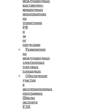
международных
выставочно-
ярмарочных
мероприятиях
на
территории
РФ
и
за
ее
пределами
Размещение
на
международных
электронных
торговых
площадках
Обеспечение
участия
в
акселерационных
программах
Школы
экспорта
РЭЦ