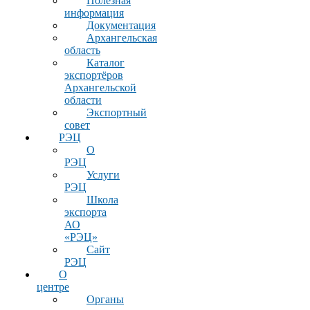
Полезная
информация
Документация
Архангельская
область
Каталог
экспортёров
Архангельской
области
Экспортный
совет
РЭЦ
О
РЭЦ
Услуги
РЭЦ
Школа
экспорта
АО
«РЭЦ»
Сайт
РЭЦ
О
центре
Органы