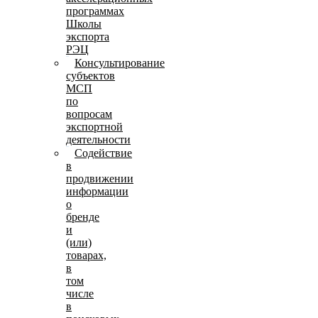
программах
Школы
экспорта
РЭЦ
Консультирование
субъектов
МСП
по
вопросам
экспортной
деятельности
Содействие
в
продвижении
информации
о
бренде
и
(или)
товарах,
в
том
числе
в