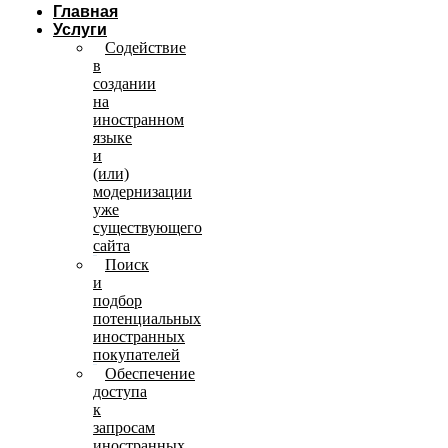
Главная
Услуги
Содействие
в
создании
на
иностранном
языке
и
(или)
модернизации
уже
существующего
сайта
Поиск
и
подбор
потенциальных
иностранных
покупателей
Обеспечение
доступа
к
запросам
иностранных