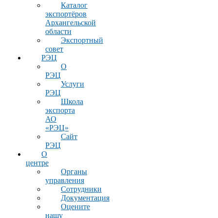
Каталог
экспортёров
Архангельской
области
Экспортный
совет
РЭЦ
О
РЭЦ
Услуги
РЭЦ
Школа
экспорта
АО
«РЭЦ»
Сайт
РЭЦ
О
центре
Органы
управления
Сотрудники
Документация
Оцените
нашу