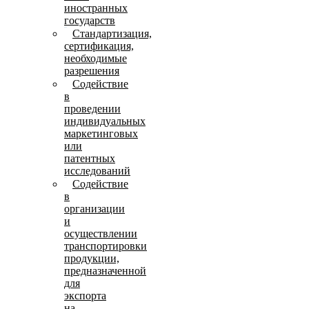
иностранных
государств
Стандартизация,
сертификация,
необходимые
разрешения
Содействие
в
проведении
индивидуальных
маркетинговых
или
патентных
исследований
Содействие
в
организации
и
осуществлении
транспортировки
продукции,
предназначенной
для
экспорта
на