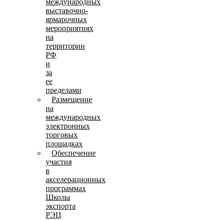
международных
выставочно-
ярмарочных
мероприятиях
на
территории
РФ
и
за
ее
пределами
Размещение
на
международных
электронных
торговых
площадках
Обеспечение
участия
в
акселерационных
программах
Школы
экспорта
РЭЦ