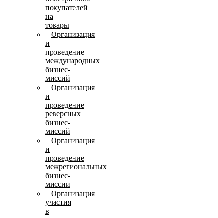
покупателей
на
товары
Организация
и
проведение
международных
бизнес-
миссий
Организация
и
проведение
реверсных
бизнес-
миссий
Организация
и
проведение
межрегиональных
бизнес-
миссий
Организация
участия
в