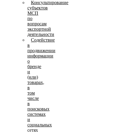
Консультирование
субъектов
МСП
по
вопросам
экспортной
деятельности
Содействие
в
продвижении
информации
о
бренде
и
(или)
товарах,
в
том
числе
в
поисковых
системах
и
социальных
сетях