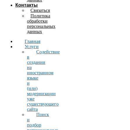
Контакты
Связаться
Политика
обработки
персональных
данных
Главная
Услуги
Содействие
в
создании
на
иностранном
языке
и
(или)
модернизации
уже
существующего
сайта
Поиск
и
подбор