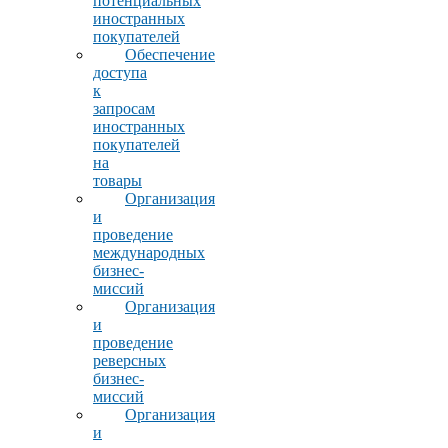
потенциальных
иностранных
покупателей
Обеспечение
доступа
к
запросам
иностранных
покупателей
на
товары
Организация
и
проведение
международных
бизнес-
миссий
Организация
и
проведение
реверсных
бизнес-
миссий
Организация
и