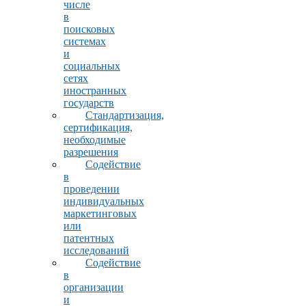
числе
в
поисковых
системах
и
социальных
сетях
иностранных
государств
Стандартизация,
сертификация,
необходимые
разрешения
Содействие
в
проведении
индивидуальных
маркетинговых
или
патентных
исследований
Содействие
в
организации
и