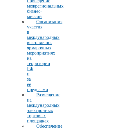
проведение
межрегиональных
бизнес-
миссий
Организация
участия
в
международных
выставочно-
ярмарочных
мероприятиях
на
территории
РФ
и
за
ее
пределами
Размещение
на
международных
электронных
торговых
площадках
Обеспечение