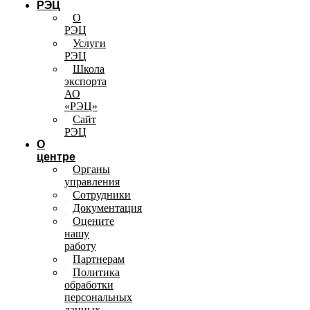
РЭЦ
О
РЭЦ
Услуги
РЭЦ
Школа
экспорта
АО
«РЭЦ»
Сайт
РЭЦ
О
центре
Органы
управления
Сотрудники
Документация
Оцените
нашу
работу
Партнерам
Политика
обработки
персональных
данных