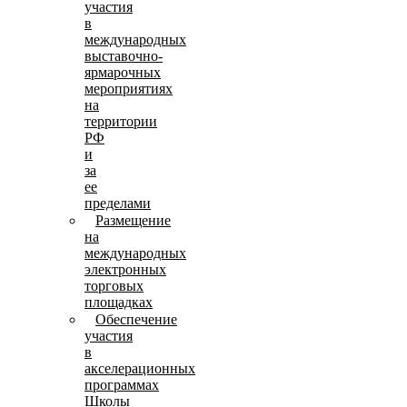
участия
в
международных
выставочно-
ярмарочных
мероприятиях
на
территории
РФ
и
за
ее
пределами
Размещение
на
международных
электронных
торговых
площадках
Обеспечение
участия
в
акселерационных
программах
Школы