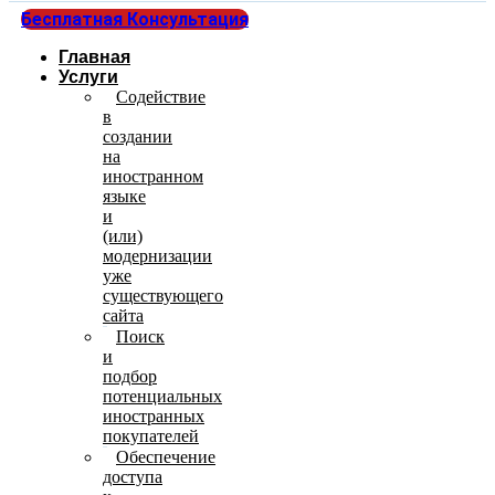
Бесплатная Консультация
Главная
Услуги
Содействие
в
создании
на
иностранном
языке
и
(или)
модернизации
уже
существующего
сайта
Поиск
и
подбор
потенциальных
иностранных
покупателей
Обеспечение
доступа