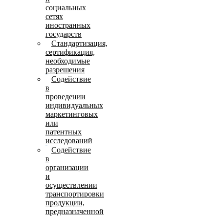
социальных
сетях
иностранных
государств
Стандартизация,
сертификация,
необходимые
разрешения
Содействие
в
проведении
индивидуальных
маркетинговых
или
патентных
исследований
Содействие
в
организации
и
осуществлении
транспортировки
продукции,
предназначенной