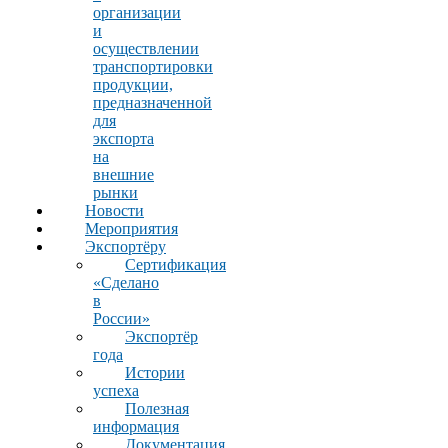
организации
и
осуществлении
транспортировки
продукции,
предназначенной
для
экспорта
на
внешние
рынки
Новости
Мероприятия
Экспортёру
Сертификация
«Сделано
в
России»
Экспортёр
года
Истории
успеха
Полезная
информация
Документация