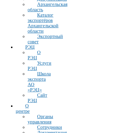
Архангельская
область
Каталог
экспортёров
Архангельской
области
Экспортный
совет
РЭЦ
О
РЭЦ
Услуги
РЭЦ
Школа
экспорта
АО
«РЭЦ»
Сайт
РЭЦ
О
центре
Органы
управления
Сотрудники
Документация