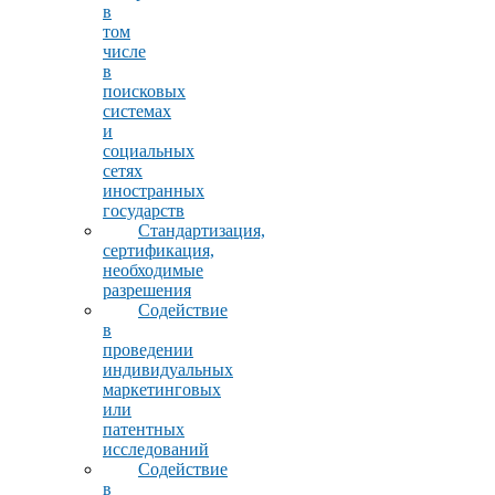
в
том
числе
в
поисковых
системах
и
социальных
сетях
иностранных
государств
Стандартизация,
сертификация,
необходимые
разрешения
Содействие
в
проведении
индивидуальных
маркетинговых
или
патентных
исследований
Содействие
в