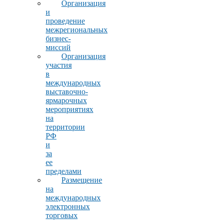
Организация
и
проведение
межрегиональных
бизнес-
миссий
Организация
участия
в
международных
выставочно-
ярмарочных
мероприятиях
на
территории
РФ
и
за
ее
пределами
Размещение
на
международных
электронных
торговых