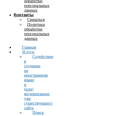
обработки
персональных
данных
Контакты
Связаться
Политика
обработки
персональных
данных
Главная
Услуги
Содействие
в
создании
на
иностранном
языке
и
(или)
модернизации
уже
существующего
сайта
Поиск