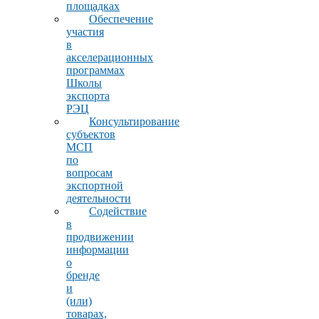
площадках
Обеспечение
участия
в
акселерационных
программах
Школы
экспорта
РЭЦ
Консультирование
субъектов
МСП
по
вопросам
экспортной
деятельности
Содействие
в
продвижении
информации
о
бренде
и
(или)
товарах,