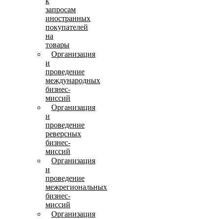
к
запросам
иностранных
покупателей
на
товары
Организация
и
проведение
международных
бизнес-
миссий
Организация
и
проведение
реверсных
бизнес-
миссий
Организация
и
проведение
межрегиональных
бизнес-
миссий
Организация