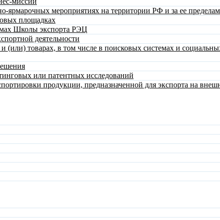
нес-миссий
о-ярмарочных мероприятиях на территории РФ и за ее предела
говых площадках
ммах Школы экспорта РЭЦ
спортной деятельности
 (или) товарах, в том числе в поисковых системах и социальны
решения
тинговых или патентных исследований
спортировки продукции, предназначенной для экспорта на вне