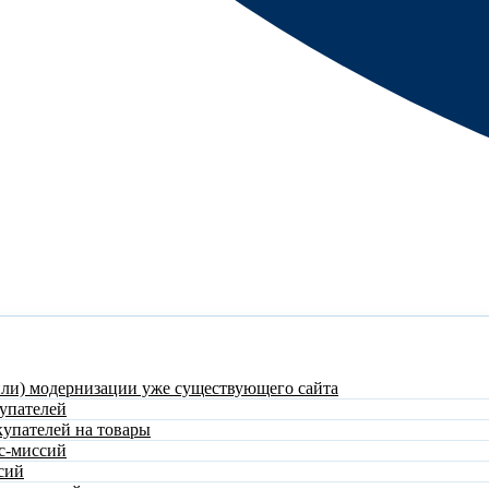
или) модернизации уже существующего сайта
упателей
купателей на товары
с-миссий
сий