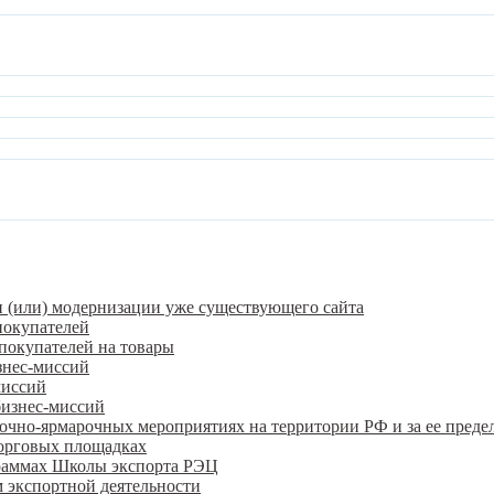
и (или) модернизации уже существующего сайта
покупателей
покупателей на товары
знес-миссий
миссий
бизнес-миссий
очно-ярмарочных мероприятиях на территории РФ и за ее преде
орговых площадках
граммах Школы экспорта РЭЦ
 экспортной деятельности