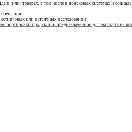
 и (или) товарах, в том числе в поисковых системах и социаль
разрешения
ркетинговых или патентных исследований
ранспортировки продукции, предназначенной для экспорта на в