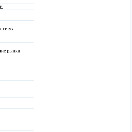
ми
х сетях
шние рынки