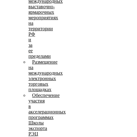
международных
выставочно-
ярмарочных
мероприятиях
на
территории
РФ
и
за
ее
пределами
Размещение
на
международных
электронных
торговых
площадках
Обеспечение
участия
в
акселерационных
программах
Школы
экспорта
РЭЦ