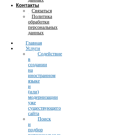
Контакты
Связаться
Политика
обработки
персональных
данных
Главная
Услуги
Содействие
в
создании
на
иностранном
языке
и
(или)
модернизации
уже
существующего
сайта
Поиск
и
подбор