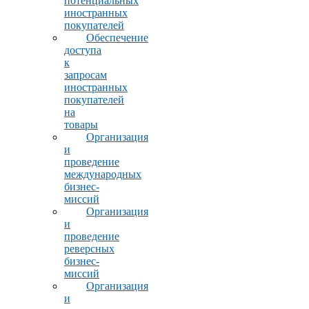
потенциальных
иностранных
покупателей
Обеспечение
доступа
к
запросам
иностранных
покупателей
на
товары
Организация
и
проведение
международных
бизнес-
миссий
Организация
и
проведение
реверсных
бизнес-
миссий
Организация
и