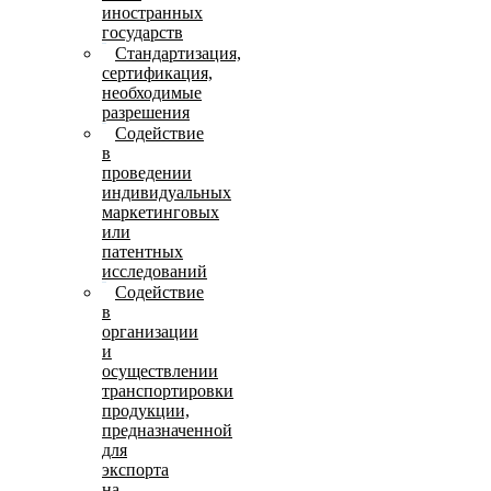
иностранных
государств
Стандартизация,
сертификация,
необходимые
разрешения
Содействие
в
проведении
индивидуальных
маркетинговых
или
патентных
исследований
Содействие
в
организации
и
осуществлении
транспортировки
продукции,
предназначенной
для
экспорта
на