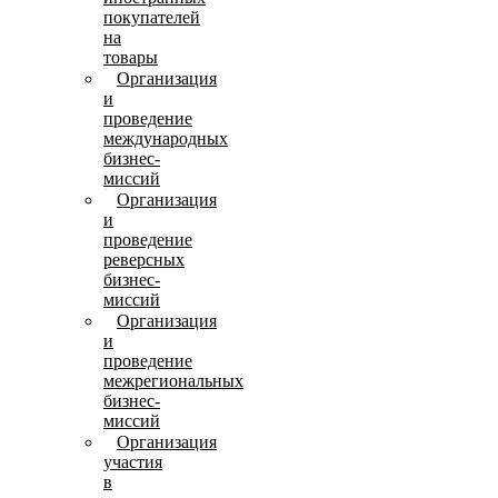
покупателей
на
товары
Организация
и
проведение
международных
бизнес-
миссий
Организация
и
проведение
реверсных
бизнес-
миссий
Организация
и
проведение
межрегиональных
бизнес-
миссий
Организация
участия
в