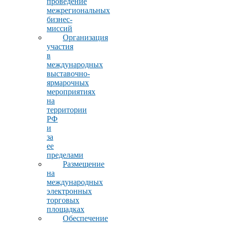
проведение
межрегиональных
бизнес-
миссий
Организация
участия
в
международных
выставочно-
ярмарочных
мероприятиях
на
территории
РФ
и
за
ее
пределами
Размещение
на
международных
электронных
торговых
площадках
Обеспечение