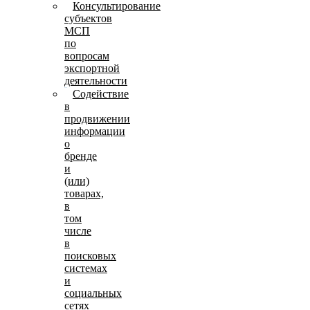
Консультирование
субъектов
МСП
по
вопросам
экспортной
деятельности
Содействие
в
продвижении
информации
о
бренде
и
(или)
товарах,
в
том
числе
в
поисковых
системах
и
социальных
сетях