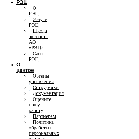
РЭЦ
О
РЭЦ
Услуги
РЭЦ
Школа
экспорта
АО
«РЭЦ»
Сайт
РЭЦ
О
центре
Органы
управления
Сотрудники
Документация
Оцените
нашу
работу
Партнерам
Политика
обработки
персональных
данных