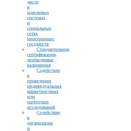
числе
в
поисковых
системах
и
социальных
сетях
иностранных
государств
Стандартизация,
сертификация,
необходимые
разрешения
Содействие
в
проведении
индивидуальных
маркетинговых
или
патентных
исследований
Содействие
в
организации
и