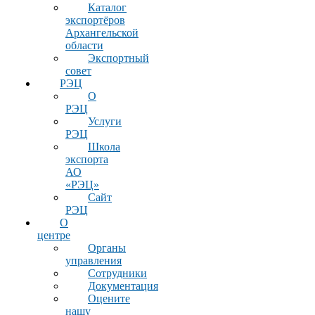
Каталог
экспортёров
Архангельской
области
Экспортный
совет
РЭЦ
О
РЭЦ
Услуги
РЭЦ
Школа
экспорта
АО
«РЭЦ»
Сайт
РЭЦ
О
центре
Органы
управления
Сотрудники
Документация
Оцените
нашу