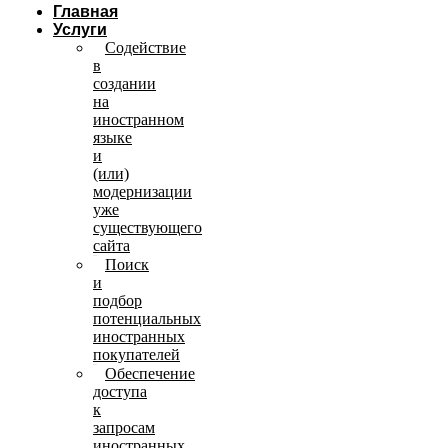
Главная
Услуги
Содействие
в
создании
на
иностранном
языке
и
(или)
модернизации
уже
существующего
сайта
Поиск
и
подбор
потенциальных
иностранных
покупателей
Обеспечение
доступа
к
запросам
иностранных