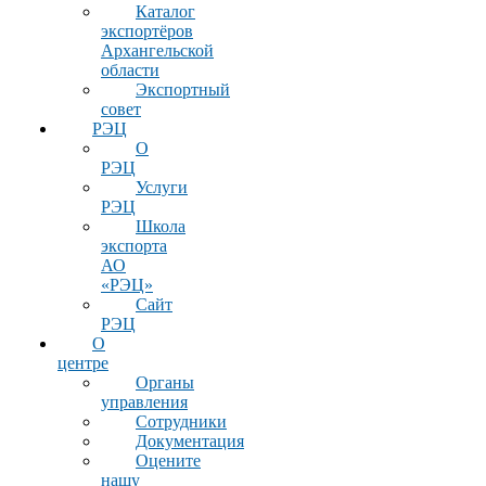
Каталог
экспортёров
Архангельской
области
Экспортный
совет
РЭЦ
О
РЭЦ
Услуги
РЭЦ
Школа
экспорта
АО
«РЭЦ»
Сайт
РЭЦ
О
центре
Органы
управления
Сотрудники
Документация
Оцените
нашу