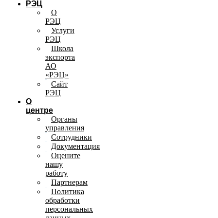
РЭЦ
О
РЭЦ
Услуги
РЭЦ
Школа
экспорта
АО
«РЭЦ»
Сайт
РЭЦ
О
центре
Органы
управления
Сотрудники
Документация
Оцените
нашу
работу
Партнерам
Политика
обработки
персональных
данных