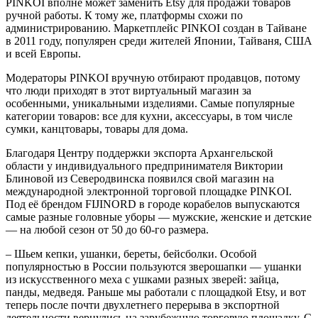
PINKOI вполне может заменить Etsy для продажи товаров
ручной работы. К тому же, платформы схожи по
администрированию. Маркетплейс PINKOI создан в Тайване
в 2011 году, популярен среди жителей Японии, Тайваня, США
и всей Европы.
Модераторы PINKOI вручную отбирают продавцов, потому
что люди приходят в этот виртуальный магазин за
особенными, уникальными изделиями. Самые популярные
категории товаров: все для кухни, аксессуары, в том числе
сумки, канцтовары, товары для дома.
Благодаря Центру поддержки экспорта Архангельской
области у индивидуального предпринимателя Виктории
Блиновой из Северодвинска появился свой магазин на
международной электронной торговой площадке PINKOI.
Под её брендом FIJINORD в городе корабелов выпускаются
самые разные головные уборы — мужские, женские и детские
— на любой сезон от 50 до 60-го размера.
– Шьем кепки, ушанки, береты, бейсболки. Особой
популярностью в России пользуются зверошапки — ушанки
из искусственного меха с ушками разных зверей: зайца,
панды, медведя. Раньше мы работали с площадкой Etsy, и вот
теперь после почти двухлетнего перерыва в экспортной
деятельности вернулись на зарубежную торговую площадку. С