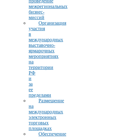
проведение
межрегиональных
бизнес-
миссий
Организация
участия
в
международных
выставочно-
ярмарочных
мероприятиях
на
территории
РФ
и
за
ее
пределами
Размещение
на
международных
электронных
торговых
площадках
Обеспечение