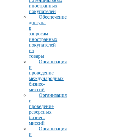
потенциальных
иностранных
покупателей
Обеспечение
доступа
к
запросам
иностранных
покупателей
на
товары
Организация
и
проведение
международных
бизнес-
миссий
Организация
и
проведение
реверсных
бизнес-
миссий
Организация
и