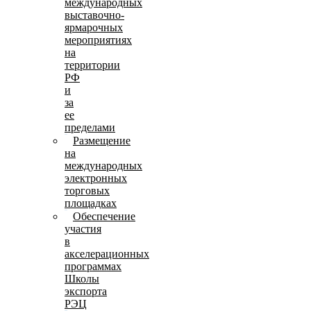
международных
выставочно-
ярмарочных
мероприятиях
на
территории
РФ
и
за
ее
пределами
Размещение
на
международных
электронных
торговых
площадках
Обеспечение
участия
в
акселерационных
программах
Школы
экспорта
РЭЦ