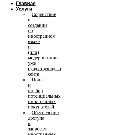
Главная
Услуги
Содействие
в
создании
на
иностранном
языке
и
(или)
модернизации
уже
существующего
сайта
Поиск
и
подбор
потенциальных
иностранных
покупателей
Обеспечение
доступа
к
запросам
иностранных