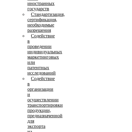
иностранных
государств
Стандартизация,
сертификация,
необходимые
разрешения
Содействие
в
проведении
индивидуальных
маркетинговых
или
патентных
исследований
Содействие
в
организации
и
осуществлении
транспортировки
продукции,
предназначенной
для
экспорта
на