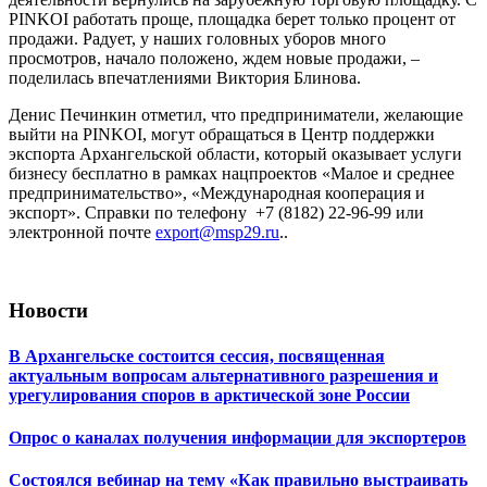
PINKOI работать проще, площадка берет только процент от
продажи. Радует, у наших головных уборов много
просмотров, начало положено, ждем новые продажи, –
поделилась впечатлениями Виктория Блинова.
Денис Печинкин отметил, что предприниматели, желающие
выйти на PINKOI, могут обращаться в Центр поддержки
экспорта Архангельской области, который оказывает услуги
бизнесу бесплатно в рамках нацпроектов «Малое и среднее
предпринимательство», «Международная кооперация и
экспорт». Справки по телефону +7 (8182) 22-96-99 или
электронной почте
export@msp29.ru
..
Новости
В Архангельске состоится сессия, посвященная
актуальным вопросам альтернативного разрешения и
урегулирования споров в арктической зоне России
Опрос о каналах получения информации для экспортеров
Состоялся вебинар на тему «Как правильно выстраивать