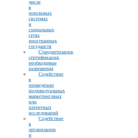
числе
в
поисковых
системах
и
социальных
сетях
иностранных
государств
Стандартизация,
сертификация,
необходимые
разрешения
Содействие
в
проведении
индивидуальных
маркетинговых
или
патентных
исследований
Содействие
в
организации
и