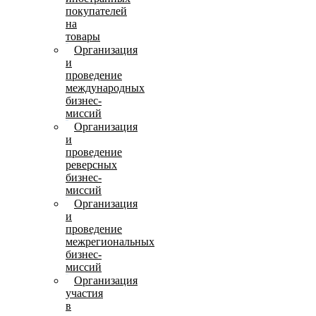
покупателей
на
товары
Организация
и
проведение
международных
бизнес-
миссий
Организация
и
проведение
реверсных
бизнес-
миссий
Организация
и
проведение
межрегиональных
бизнес-
миссий
Организация
участия
в