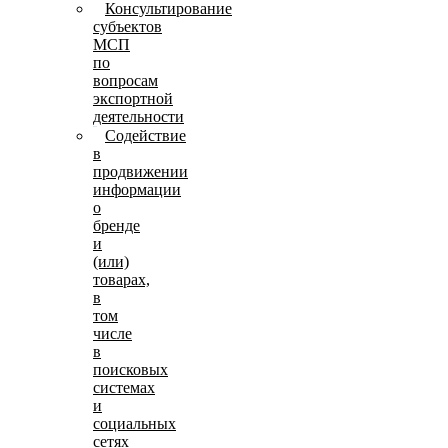
Консультирование
субъектов
МСП
по
вопросам
экспортной
деятельности
Содействие
в
продвижении
информации
о
бренде
и
(или)
товарах,
в
том
числе
в
поисковых
системах
и
социальных
сетях