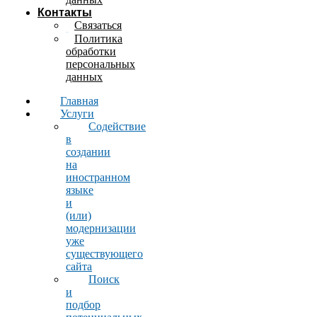
Контакты
Связаться
Политика
обработки
персональных
данных
Главная
Услуги
Содействие
в
создании
на
иностранном
языке
и
(или)
модернизации
уже
существующего
сайта
Поиск
и
подбор