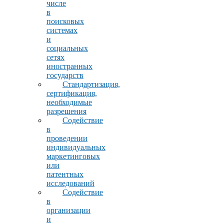
числе
в
поисковых
системах
и
социальных
сетях
иностранных
государств
Стандартизация,
сертификация,
необходимые
разрешения
Содействие
в
проведении
индивидуальных
маркетинговых
или
патентных
исследований
Содействие
в
организации
и