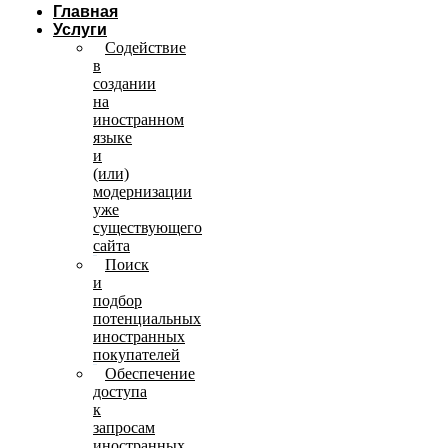
Главная
Услуги
Содействие
в
создании
на
иностранном
языке
и
(или)
модернизации
уже
существующего
сайта
Поиск
и
подбор
потенциальных
иностранных
покупателей
Обеспечение
доступа
к
запросам
иностранных