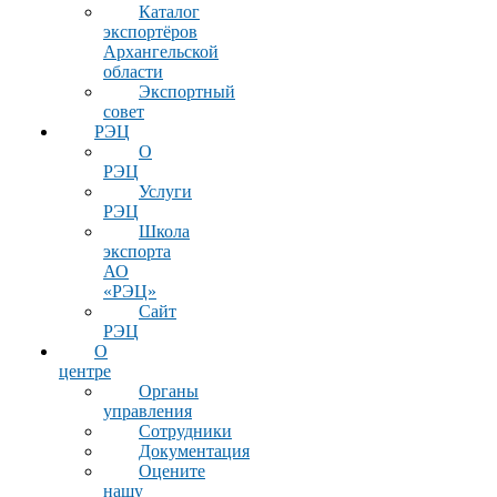
Каталог
экспортёров
Архангельской
области
Экспортный
совет
РЭЦ
О
РЭЦ
Услуги
РЭЦ
Школа
экспорта
АО
«РЭЦ»
Сайт
РЭЦ
О
центре
Органы
управления
Сотрудники
Документация
Оцените
нашу