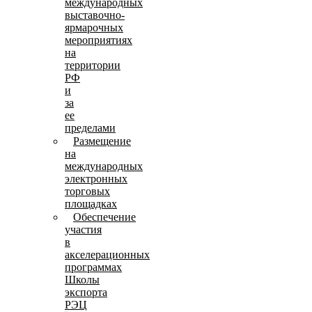
международных
выставочно-
ярмарочных
мероприятиях
на
территории
РФ
и
за
ее
пределами
Размещение
на
международных
электронных
торговых
площадках
Обеспечение
участия
в
акселерационных
программах
Школы
экспорта
РЭЦ