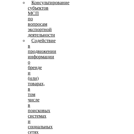
Консультирование
субъектов
МСП
по
вопросам
экспортной
деятельности
Содействие
в
продвижении
информации
о
бренде
и
(или)
товарах,
в
том
числе
в
поисковых
системах
и
социальных
сетях