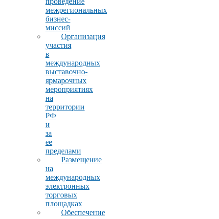
проведение
межрегиональных
бизнес-
миссий
Организация
участия
в
международных
выставочно-
ярмарочных
мероприятиях
на
территории
РФ
и
за
ее
пределами
Размещение
на
международных
электронных
торговых
площадках
Обеспечение