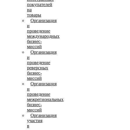
покупателей
на
товары
Организация
и
проведение
международных
бизнес-
миссий
Организация
и
проведение
реверсных
бизнес-
миссий
Организация
и
проведение
межрегиональных
бизнес-
миссий
Организация
участия
в