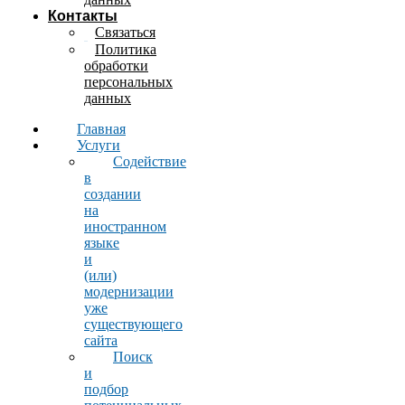
Контакты
Связаться
Политика
обработки
персональных
данных
Главная
Услуги
Содействие
в
создании
на
иностранном
языке
и
(или)
модернизации
уже
существующего
сайта
Поиск
и
подбор