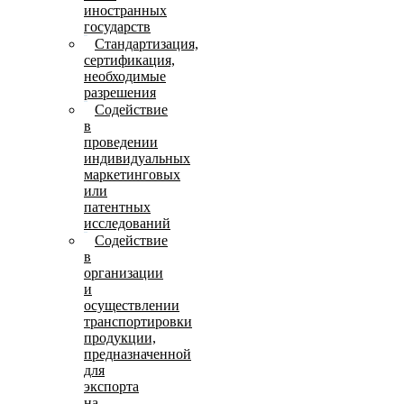
иностранных
государств
Стандартизация,
сертификация,
необходимые
разрешения
Содействие
в
проведении
индивидуальных
маркетинговых
или
патентных
исследований
Содействие
в
организации
и
осуществлении
транспортировки
продукции,
предназначенной
для
экспорта
на