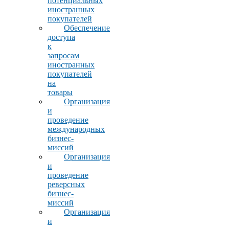
потенциальных
иностранных
покупателей
Обеспечение
доступа
к
запросам
иностранных
покупателей
на
товары
Организация
и
проведение
международных
бизнес-
миссий
Организация
и
проведение
реверсных
бизнес-
миссий
Организация
и