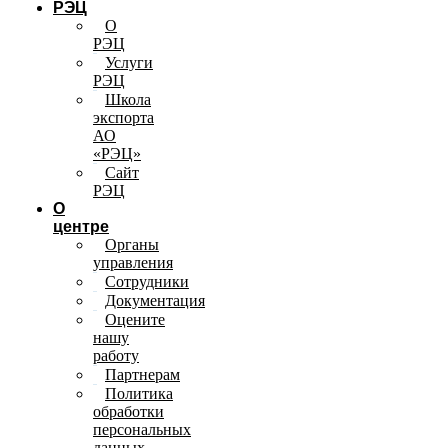
РЭЦ
О
РЭЦ
Услуги
РЭЦ
Школа
экспорта
АО
«РЭЦ»
Сайт
РЭЦ
О
центре
Органы
управления
Сотрудники
Документация
Оцените
нашу
работу
Партнерам
Политика
обработки
персональных
данных