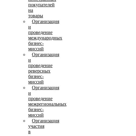
покупателей
на
товары
Организация
и
проведение
международных
бизнес-
миссий
Организация
и
проведение
реверсных
бизнес-
миссий
Организация
и
проведение
межрегиональных
бизнес-
миссий
Организация
участия
в