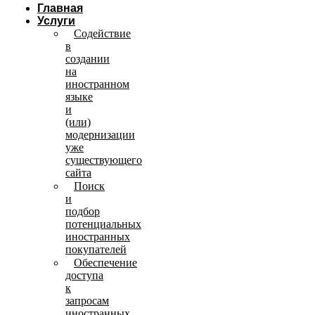
Главная
Услуги
Содействие
в
создании
на
иностранном
языке
и
(или)
модернизации
уже
существующего
сайта
Поиск
и
подбор
потенциальных
иностранных
покупателей
Обеспечение
доступа
к
запросам
иностранных