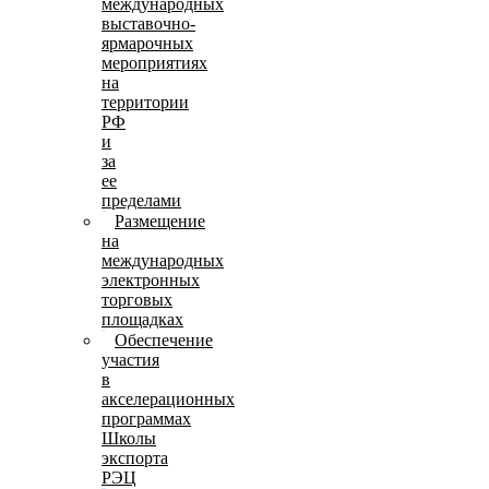
международных
выставочно-
ярмарочных
мероприятиях
на
территории
РФ
и
за
ее
пределами
Размещение
на
международных
электронных
торговых
площадках
Обеспечение
участия
в
акселерационных
программах
Школы
экспорта
РЭЦ