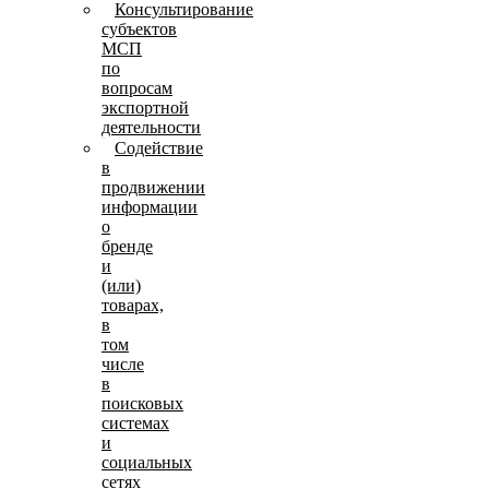
Консультирование
субъектов
МСП
по
вопросам
экспортной
деятельности
Содействие
в
продвижении
информации
о
бренде
и
(или)
товарах,
в
том
числе
в
поисковых
системах
и
социальных
сетях