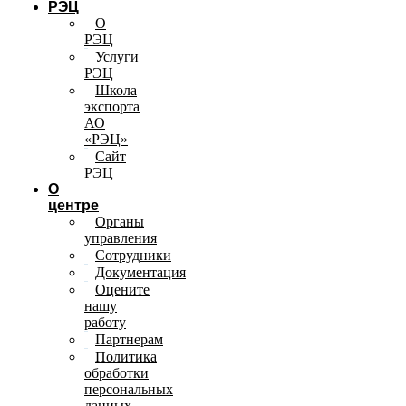
РЭЦ
О
РЭЦ
Услуги
РЭЦ
Школа
экспорта
АО
«РЭЦ»
Сайт
РЭЦ
О
центре
Органы
управления
Сотрудники
Документация
Оцените
нашу
работу
Партнерам
Политика
обработки
персональных
данных