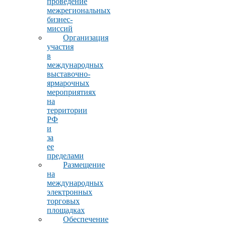
проведение
межрегиональных
бизнес-
миссий
Организация
участия
в
международных
выставочно-
ярмарочных
мероприятиях
на
территории
РФ
и
за
ее
пределами
Размещение
на
международных
электронных
торговых
площадках
Обеспечение