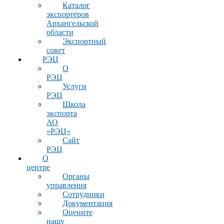
Каталог
экспортёров
Архангельской
области
Экспортный
совет
РЭЦ
О
РЭЦ
Услуги
РЭЦ
Школа
экспорта
АО
«РЭЦ»
Сайт
РЭЦ
О
центре
Органы
управления
Сотрудники
Документация
Оцените
нашу