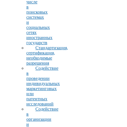
числе
в
поисковых
системах
и
социальных
сетях
иностранных
государств
Стандартизация,
сертификация,
необходимые
разрешения
Содействие
в
проведении
индивидуальных
маркетинговых
или
патентных
исследований
Содействие
в
организации
и