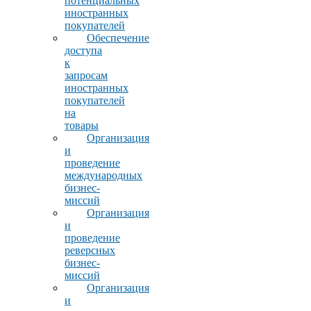
потенциальных
иностранных
покупателей
Обеспечение
доступа
к
запросам
иностранных
покупателей
на
товары
Организация
и
проведение
международных
бизнес-
миссий
Организация
и
проведение
реверсных
бизнес-
миссий
Организация
и