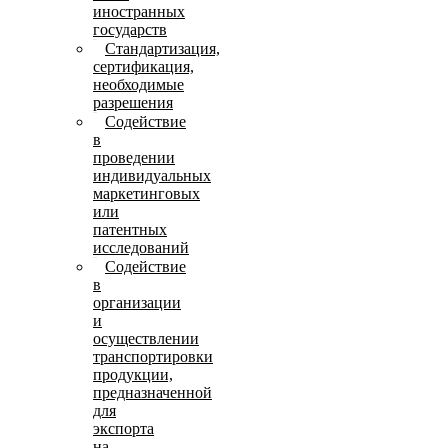
иностранных
государств
Стандартизация,
сертификация,
необходимые
разрешения
Содействие
в
проведении
индивидуальных
маркетинговых
или
патентных
исследований
Содействие
в
организации
и
осуществлении
транспортировки
продукции,
предназначенной
для
экспорта
на