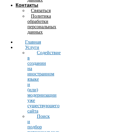
Контакты
Связаться
Политика
обработки
персональных
данных
Главная
Услуги
Содействие
в
создании
на
иностранном
языке
и
(или)
модернизации
уже
существующего
сайта
Поиск
и
подбор