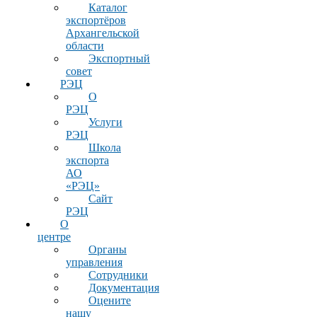
Каталог
экспортёров
Архангельской
области
Экспортный
совет
РЭЦ
О
РЭЦ
Услуги
РЭЦ
Школа
экспорта
АО
«РЭЦ»
Сайт
РЭЦ
О
центре
Органы
управления
Сотрудники
Документация
Оцените
нашу