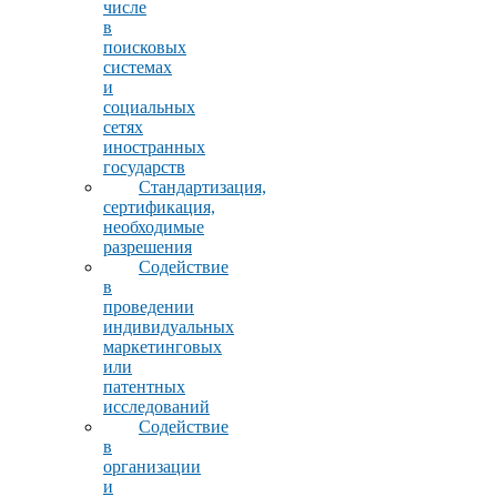
числе
в
поисковых
системах
и
социальных
сетях
иностранных
государств
Стандартизация,
сертификация,
необходимые
разрешения
Содействие
в
проведении
индивидуальных
маркетинговых
или
патентных
исследований
Содействие
в
организации
и