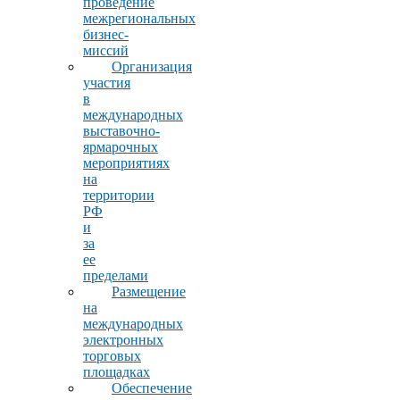
проведение
межрегиональных
бизнес-
миссий
Организация
участия
в
международных
выставочно-
ярмарочных
мероприятиях
на
территории
РФ
и
за
ее
пределами
Размещение
на
международных
электронных
торговых
площадках
Обеспечение