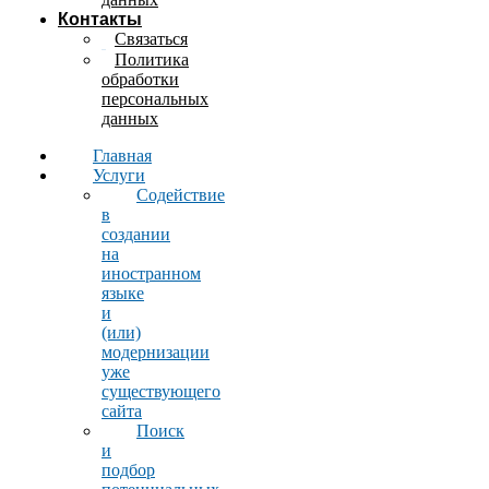
Контакты
Связаться
Политика
обработки
персональных
данных
Главная
Услуги
Содействие
в
создании
на
иностранном
языке
и
(или)
модернизации
уже
существующего
сайта
Поиск
и
подбор