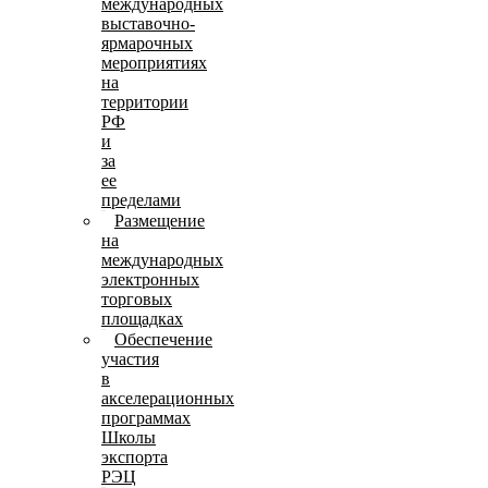
международных
выставочно-
ярмарочных
мероприятиях
на
территории
РФ
и
за
ее
пределами
Размещение
на
международных
электронных
торговых
площадках
Обеспечение
участия
в
акселерационных
программах
Школы
экспорта
РЭЦ