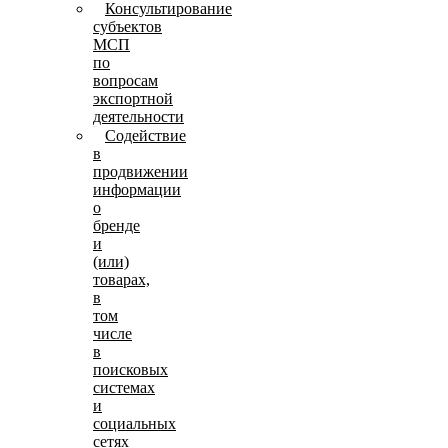
Консультирование
субъектов
МСП
по
вопросам
экспортной
деятельности
Содействие
в
продвижении
информации
о
бренде
и
(или)
товарах,
в
том
числе
в
поисковых
системах
и
социальных
сетях