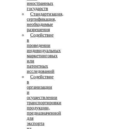
иностранных
государств
Стандартизация,
сертификация,
необходимые
разрешения
Содействие
в
проведении
индивидуальных
маркетинговых
или
патентных
исследований
Содействие
в
организации
и
осуществлении
транспортировки
продукции,
предназначенной
для
экспорта
на