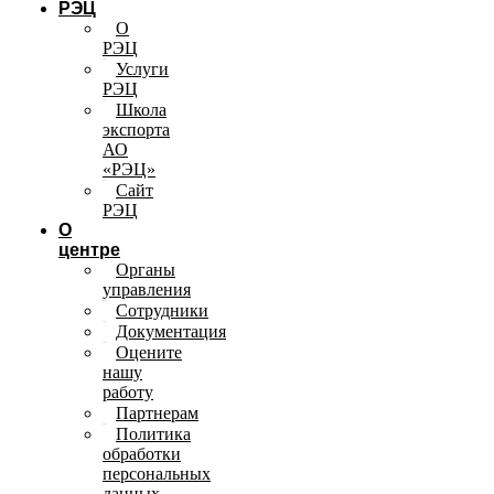
РЭЦ
О
РЭЦ
Услуги
РЭЦ
Школа
экспорта
АО
«РЭЦ»
Сайт
РЭЦ
О
центре
Органы
управления
Сотрудники
Документация
Оцените
нашу
работу
Партнерам
Политика
обработки
персональных
данных