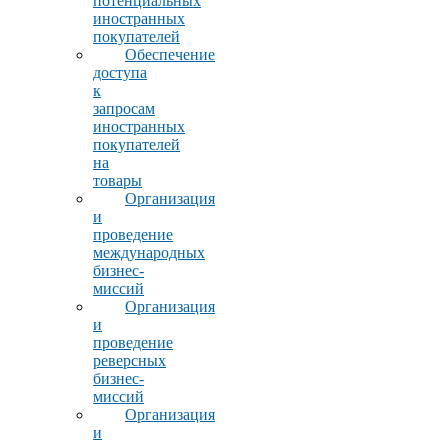
потенциальных
иностранных
покупателей
Обеспечение
доступа
к
запросам
иностранных
покупателей
на
товары
Организация
и
проведение
международных
бизнес-
миссий
Организация
и
проведение
реверсных
бизнес-
миссий
Организация
и