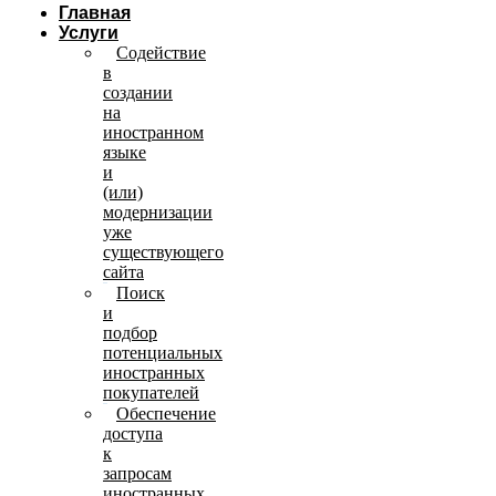
Главная
Услуги
Содействие
в
создании
на
иностранном
языке
и
(или)
модернизации
уже
существующего
сайта
Поиск
и
подбор
потенциальных
иностранных
покупателей
Обеспечение
доступа
к
запросам
иностранных