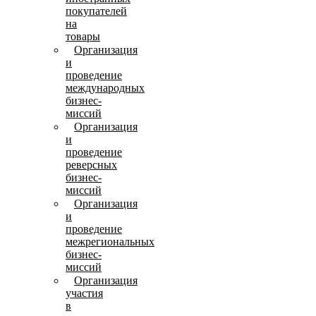
покупателей
на
товары
Организация
и
проведение
международных
бизнес-
миссий
Организация
и
проведение
реверсных
бизнес-
миссий
Организация
и
проведение
межрегиональных
бизнес-
миссий
Организация
участия
в