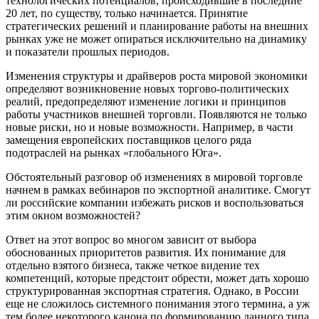
технологических потенциалов, происходившие в последние
20 лет, по существу, только начинается. Принятие
стратегических решений и планирование работы на внешних
рынках уже не может опираться исключительно на динамику
и показатели прошлых периодов.
Изменения структуры и драйверов роста мировой экономики
определяют возникновение новых торгово-политических
реалий, предопределяют изменение логики и принципов
работы участников внешней торговли. Появляются не только
новые риски, но и новые возможности. Например, в части
замещения европейских поставщиков целого ряда
подотраслей на рынках «глобального Юга».
Обстоятельный разговор об изменениях в мировой торговле
начнем в рамках вебинаров по экспортной аналитике. Смогут
ли российские компании избежать рисков и воспользоваться
этим окном возможностей?
Ответ на этот вопрос во многом зависит от выбора
обоснованных приоритетов развития. Их понимание для
отдельно взятого бизнеса, также четкое видение тех
компетенций, которые предстоит обрести, может дать хорошо
структурированная экспортная стратегия. Однако, в России
еще не сложилось системного понимания этого термина, а уж
тем более некоторого канона по формированию данного типа