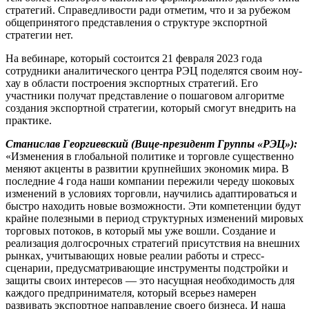
стратегий. Справедливости ради отметим, что и за рубежом
общепринятого представления о структуре экспортной
стратегии нет.
На вебинаре, который состоится 21 февраля 2023 года
сотрудники аналитического центра РЭЦ поделятся своим ноу-
хау в области построения экспортных стратегий. Его
участники получат представление о пошаговом алгоритме
создания экспортной стратегии, который смогут внедрить на
практике.
Станислав Георгиевский (Вице-президент Группы «РЭЦ»):
«Изменения в глобальной политике и торговле существенно
меняют акценты в развитии крупнейших экономик мира. В
последние 4 года наши компании пережили череду шоковых
изменений в условиях торговли, научились адаптироваться и
быстро находить новые возможности. Эти компетенции будут
крайне полезными в период структурных изменений мировых
торговых потоков, в который мы уже вошли. Создание и
реализация долгосрочных стратегий присутствия на внешних
рынках, учитывающих новые реалии работы и стресс-
сценарии, предусматривающие инструменты подстройки и
защиты своих интересов — это насущная необходимость для
каждого предпринимателя, который всерьез намерен
развивать экспортное направление своего бизнеса. И наша