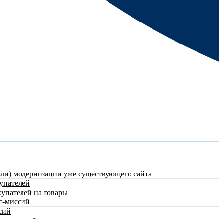
или) модернизации уже существующего сайта
упателей
купателей на товары
с-миссий
сий