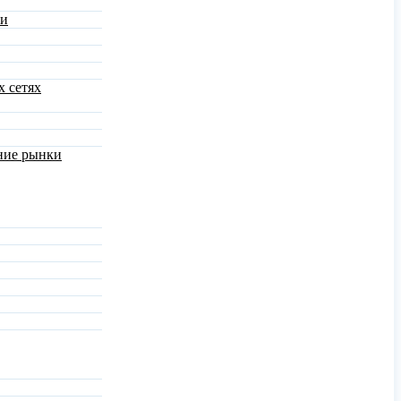
ми
х сетях
шние рынки