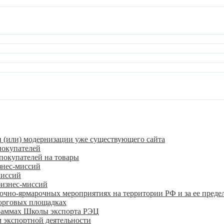
и (или) модернизации уже существующего сайта
покупателей
покупателей на товары
знес-миссий
миссий
бизнес-миссий
очно-ярмарочных мероприятиях на территории РФ и за ее преде
орговых площадках
граммах Школы экспорта РЭЦ
 экспортной деятельности