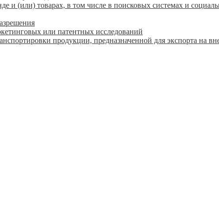
 и (или) товарах, в том числе в поисковых системах и социаль
разрешения
ркетинговых или патентных исследований
ранспортировки продукции, предназначенной для экспорта на в