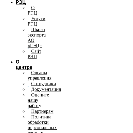
РЭЦ
О
РЭЦ
Услуги
РЭЦ
Школа
экспорта
АО
«РЭЦ»
Сайт
РЭЦ
О
центре
Органы
управления
Сотрудники
Документация
Оцените
нашу
работу
Партнерам
Политика
обработки
персональных
данных