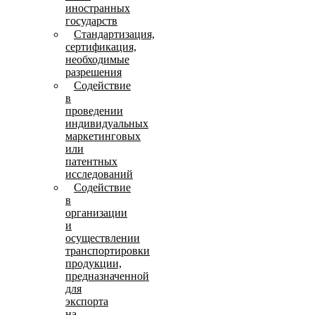
иностранных
государств
Стандартизация,
сертификация,
необходимые
разрешения
Содействие
в
проведении
индивидуальных
маркетинговых
или
патентных
исследований
Содействие
в
организации
и
осуществлении
транспортировки
продукции,
предназначенной
для
экспорта
на