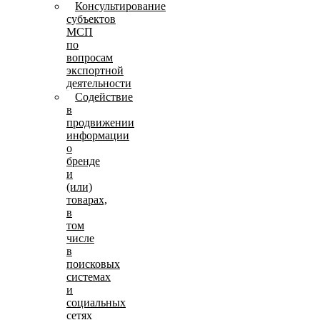
Консультирование
субъектов
МСП
по
вопросам
экспортной
деятельности
Содействие
в
продвижении
информации
о
бренде
и
(или)
товарах,
в
том
числе
в
поисковых
системах
и
социальных
сетях