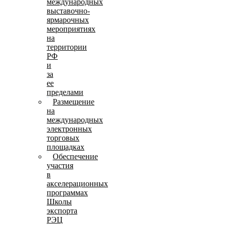
международных
выставочно-
ярмарочных
мероприятиях
на
территории
РФ
и
за
ее
пределами
Размещение
на
международных
электронных
торговых
площадках
Обеспечение
участия
в
акселерационных
программах
Школы
экспорта
РЭЦ