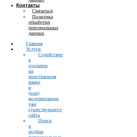
Контакты
Связаться
Политика
обработки
персональных
данных
Главная
Услуги
Содействие
в
создании
на
иностранном
языке
и
(или)
модернизации
уже
существующего
сайта
Поиск
и
подбор