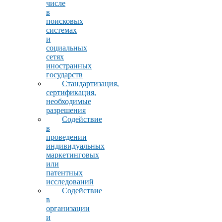
числе
в
поисковых
системах
и
социальных
сетях
иностранных
государств
Стандартизация,
сертификация,
необходимые
разрешения
Содействие
в
проведении
индивидуальных
маркетинговых
или
патентных
исследований
Содействие
в
организации
и