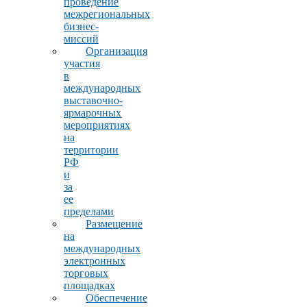
проведение
межрегиональных
бизнес-
миссий
Организация
участия
в
международных
выставочно-
ярмарочных
мероприятиях
на
территории
РФ
и
за
ее
пределами
Размещение
на
международных
электронных
торговых
площадках
Обеспечение