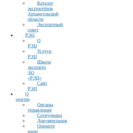
Каталог
экспортёров
Архангельской
области
Экспортный
совет
РЭЦ
О
РЭЦ
Услуги
РЭЦ
Школа
экспорта
АО
«РЭЦ»
Сайт
РЭЦ
О
центре
Органы
управления
Сотрудники
Документация
Оцените
нашу