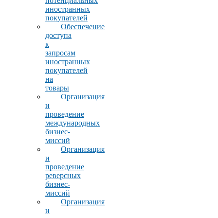
потенциальных
иностранных
покупателей
Обеспечение
доступа
к
запросам
иностранных
покупателей
на
товары
Организация
и
проведение
международных
бизнес-
миссий
Организация
и
проведение
реверсных
бизнес-
миссий
Организация
и