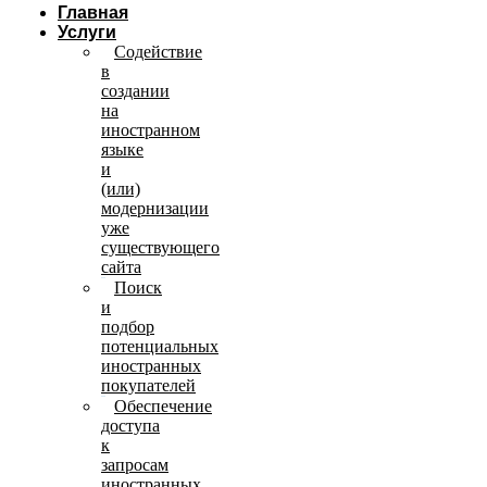
Главная
Услуги
Содействие
в
создании
на
иностранном
языке
и
(или)
модернизации
уже
существующего
сайта
Поиск
и
подбор
потенциальных
иностранных
покупателей
Обеспечение
доступа
к
запросам
иностранных