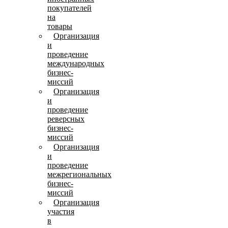
покупателей
на
товары
Организация
и
проведение
международных
бизнес-
миссий
Организация
и
проведение
реверсных
бизнес-
миссий
Организация
и
проведение
межрегиональных
бизнес-
миссий
Организация
участия
в