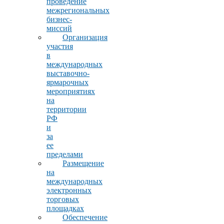
проведение
межрегиональных
бизнес-
миссий
Организация
участия
в
международных
выставочно-
ярмарочных
мероприятиях
на
территории
РФ
и
за
ее
пределами
Размещение
на
международных
электронных
торговых
площадках
Обеспечение