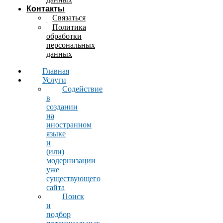
Контакты
Связаться
Политика
обработки
персональных
данных
Главная
Услуги
Содействие
в
создании
на
иностранном
языке
и
(или)
модернизации
уже
существующего
сайта
Поиск
и
подбор