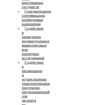
иностранных
государств
Стандартизация,
сертификация,
необходимые
разрешения
Содействие
в
проведении
индивидуальных
маркетинговых
или
патентных
исследований
Содействие
в
организации
и
осуществлении
транспортировки
продукции,
предназначенной
для
экспорта
на