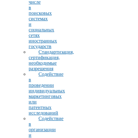
числе
в
поисковых
системах
и
социальных
сетях
иностранных
государств
Стандартизация,
сертификация,
необходимые
разрешения
Содействие
в
проведении
индивидуальных
маркетинговых
или
патентных
исследований
Содействие
в
организации
и