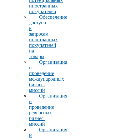
потенциальных
иностранных
покупателей
Обеспечение
доступа
к
запросам
иностранных
покупателей
на
товары
Организация
и
проведение
международных
бизнес-
миссий
Организация
и
проведение
реверсных
бизнес-
миссий
Организация
и