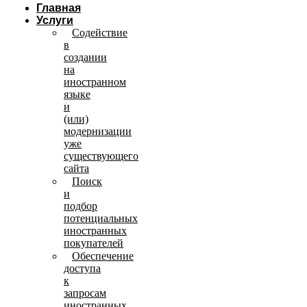
Главная
Услуги
Содействие
в
создании
на
иностранном
языке
и
(или)
модернизации
уже
существующего
сайта
Поиск
и
подбор
потенциальных
иностранных
покупателей
Обеспечение
доступа
к
запросам
иностранных