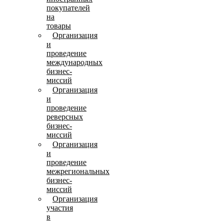
покупателей
на
товары
Организация
и
проведение
международных
бизнес-
миссий
Организация
и
проведение
реверсных
бизнес-
миссий
Организация
и
проведение
межрегиональных
бизнес-
миссий
Организация
участия
в