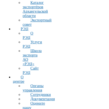
Каталог
экспортёров
Архангельской
области
Экспортный
совет
РЭЦ
О
РЭЦ
Услуги
РЭЦ
Школа
экспорта
АО
«РЭЦ»
Сайт
РЭЦ
О
центре
Органы
управления
Сотрудники
Документация
Оцените
нашу