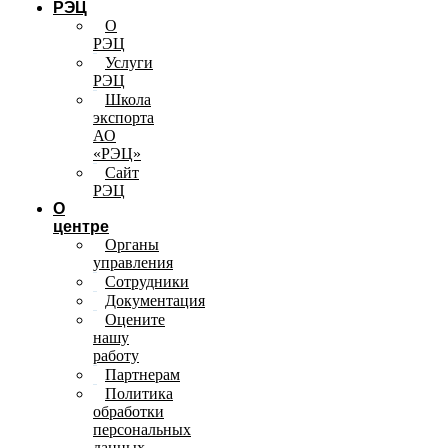
РЭЦ
О
РЭЦ
Услуги
РЭЦ
Школа
экспорта
АО
«РЭЦ»
Сайт
РЭЦ
О
центре
Органы
управления
Сотрудники
Документация
Оцените
нашу
работу
Партнерам
Политика
обработки
персональных
данных