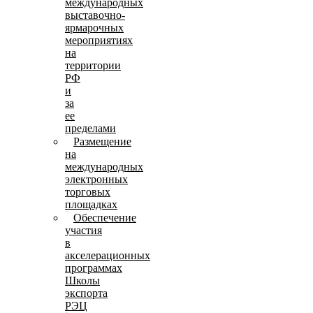
международных
выставочно-
ярмарочных
мероприятиях
на
территории
РФ
и
за
ее
пределами
Размещение
на
международных
электронных
торговых
площадках
Обеспечение
участия
в
акселерационных
программах
Школы
экспорта
РЭЦ