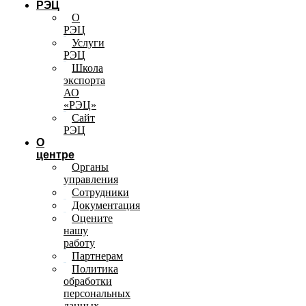
РЭЦ
О
РЭЦ
Услуги
РЭЦ
Школа
экспорта
АО
«РЭЦ»
Сайт
РЭЦ
О
центре
Органы
управления
Сотрудники
Документация
Оцените
нашу
работу
Партнерам
Политика
обработки
персональных
данных