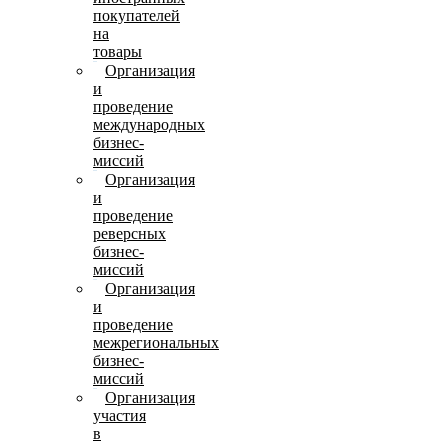
покупателей
на
товары
Организация
и
проведение
международных
бизнес-
миссий
Организация
и
проведение
реверсных
бизнес-
миссий
Организация
и
проведение
межрегиональных
бизнес-
миссий
Организация
участия
в