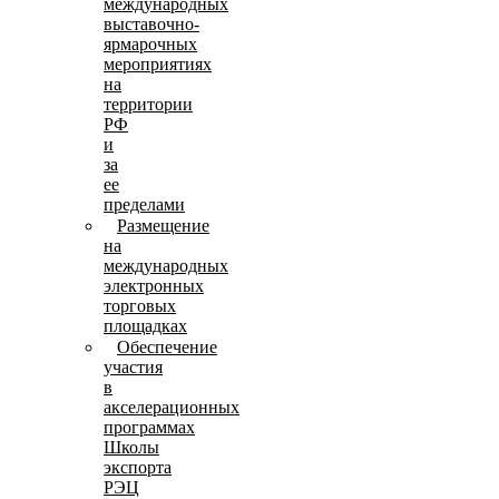
международных
выставочно-
ярмарочных
мероприятиях
на
территории
РФ
и
за
ее
пределами
Размещение
на
международных
электронных
торговых
площадках
Обеспечение
участия
в
акселерационных
программах
Школы
экспорта
РЭЦ