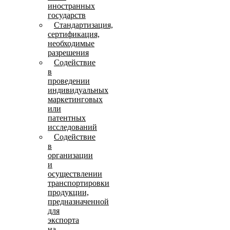
иностранных
государств
Стандартизация,
сертификация,
необходимые
разрешения
Содействие
в
проведении
индивидуальных
маркетинговых
или
патентных
исследований
Содействие
в
организации
и
осуществлении
транспортировки
продукции,
предназначенной
для
экспорта
на