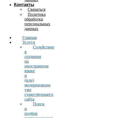
Контакты
Связаться
Политика
обработки
персональных
данных
Главная
Услуги
Содействие
в
создании
на
иностранном
языке
и
(или)
модернизации
уже
существующего
сайта
Поиск
и
подбор