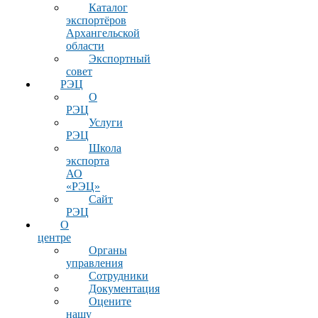
Каталог
экспортёров
Архангельской
области
Экспортный
совет
РЭЦ
О
РЭЦ
Услуги
РЭЦ
Школа
экспорта
АО
«РЭЦ»
Сайт
РЭЦ
О
центре
Органы
управления
Сотрудники
Документация
Оцените
нашу