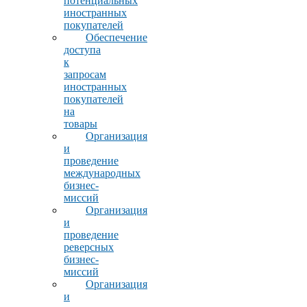
потенциальных
иностранных
покупателей
Обеспечение
доступа
к
запросам
иностранных
покупателей
на
товары
Организация
и
проведение
международных
бизнес-
миссий
Организация
и
проведение
реверсных
бизнес-
миссий
Организация
и