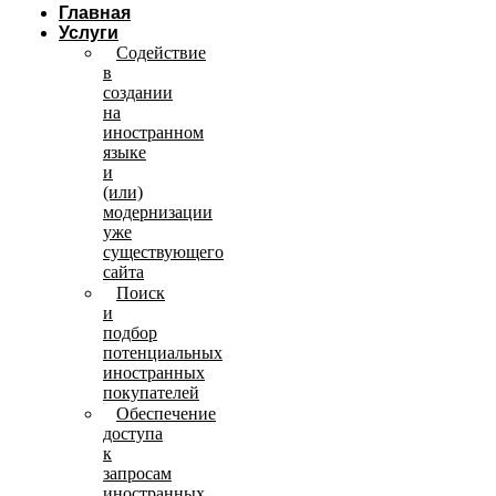
Главная
Услуги
Содействие
в
создании
на
иностранном
языке
и
(или)
модернизации
уже
существующего
сайта
Поиск
и
подбор
потенциальных
иностранных
покупателей
Обеспечение
доступа
к
запросам
иностранных