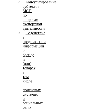
Консультирование
субъектов
МСП
по
вопросам
экспортной
деятельности
Содействие
в
продвижении
информации
о
бренде
и
(или)
товарах,
в
том
числе
в
поисковых
системах
и
социальных
сетях