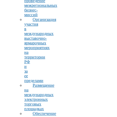
проведение
межрегиональных
бизнес-
миссий
Организация
участия
в
международных
выставочно-
ярмарочных
мероприятиях
на
территории
РФ
и
за
ее
пределами
Размещение
на
международных
электронных
торговых
площадках
Обеспечение