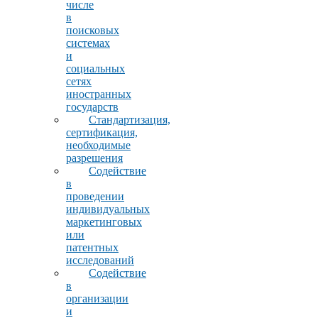
числе
в
поисковых
системах
и
социальных
сетях
иностранных
государств
Стандартизация,
сертификация,
необходимые
разрешения
Содействие
в
проведении
индивидуальных
маркетинговых
или
патентных
исследований
Содействие
в
организации
и