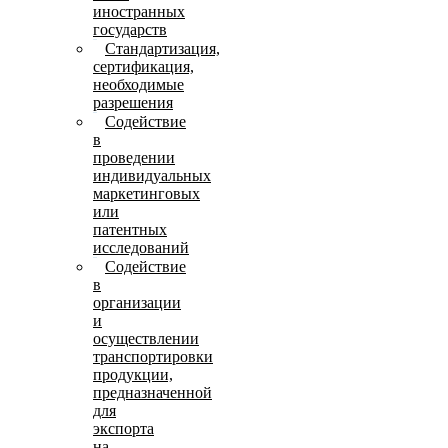
иностранных
государств
Стандартизация,
сертификация,
необходимые
разрешения
Содействие
в
проведении
индивидуальных
маркетинговых
или
патентных
исследований
Содействие
в
организации
и
осуществлении
транспортировки
продукции,
предназначенной
для
экспорта
на