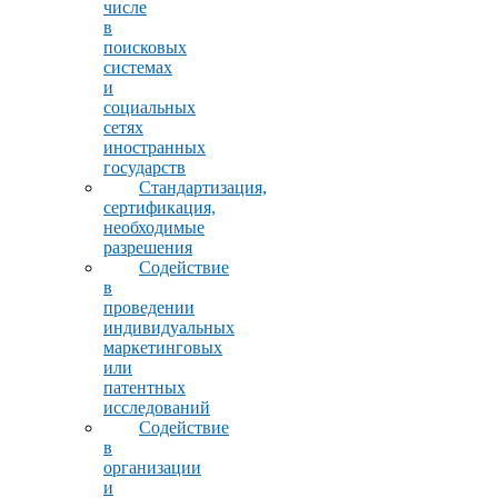
числе
в
поисковых
системах
и
социальных
сетях
иностранных
государств
Стандартизация,
сертификация,
необходимые
разрешения
Содействие
в
проведении
индивидуальных
маркетинговых
или
патентных
исследований
Содействие
в
организации
и