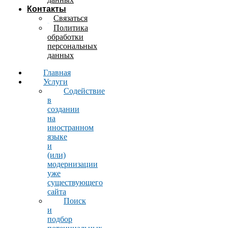
Контакты
Связаться
Политика
обработки
персональных
данных
Главная
Услуги
Содействие
в
создании
на
иностранном
языке
и
(или)
модернизации
уже
существующего
сайта
Поиск
и
подбор