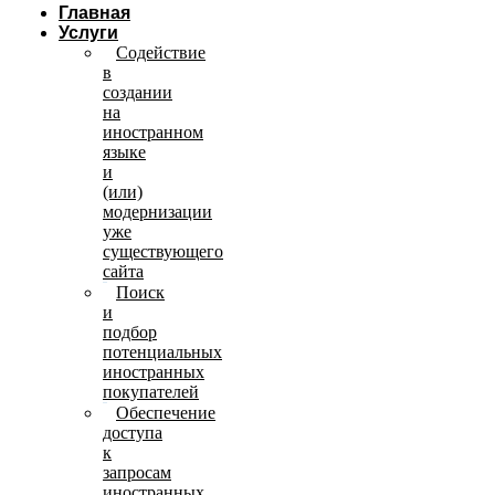
Главная
Услуги
Содействие
в
создании
на
иностранном
языке
и
(или)
модернизации
уже
существующего
сайта
Поиск
и
подбор
потенциальных
иностранных
покупателей
Обеспечение
доступа
к
запросам
иностранных