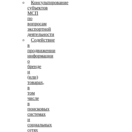
Консультирование
субъектов
МСП
по
вопросам
экспортной
деятельности
Содействие
в
продвижении
информации
о
бренде
и
(или)
товарах,
в
том
числе
в
поисковых
системах
и
социальных
сетях