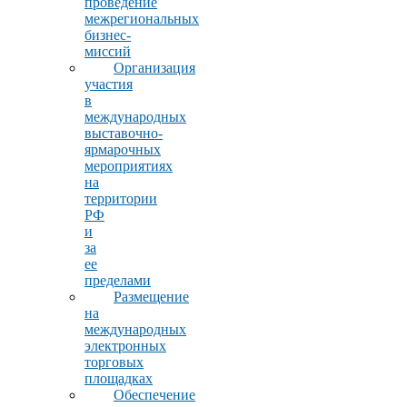
проведение
межрегиональных
бизнес-
миссий
Организация
участия
в
международных
выставочно-
ярмарочных
мероприятиях
на
территории
РФ
и
за
ее
пределами
Размещение
на
международных
электронных
торговых
площадках
Обеспечение