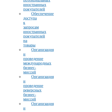
потенциальных
иностранных
покупателей
Обеспечение
доступа
к
запросам
иностранных
покупателей
на
товары
Организация
и
проведение
международных
бизнес-
миссий
Организация
и
проведение
реверсных
бизнес-
миссий
Организация
и