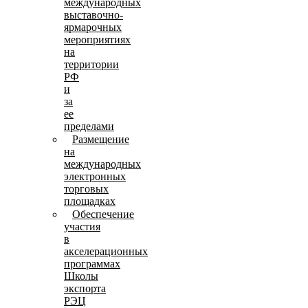
международных
выставочно-
ярмарочных
мероприятиях
на
территории
РФ
и
за
ее
пределами
Размещение
на
международных
электронных
торговых
площадках
Обеспечение
участия
в
акселерационных
программах
Школы
экспорта
РЭЦ