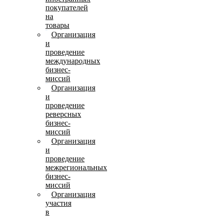
покупателей
на
товары
Организация
и
проведение
международных
бизнес-
миссий
Организация
и
проведение
реверсных
бизнес-
миссий
Организация
и
проведение
межрегиональных
бизнес-
миссий
Организация
участия
в