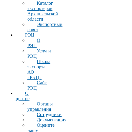
Каталог
экспортёров
Архангельской
области
Экспортный
совет
РЭЦ
О
РЭЦ
Услуги
РЭЦ
Школа
экспорта
АО
«РЭЦ»
Сайт
РЭЦ
О
центре
Органы
управления
Сотрудники
Документация
Оцените
нашу