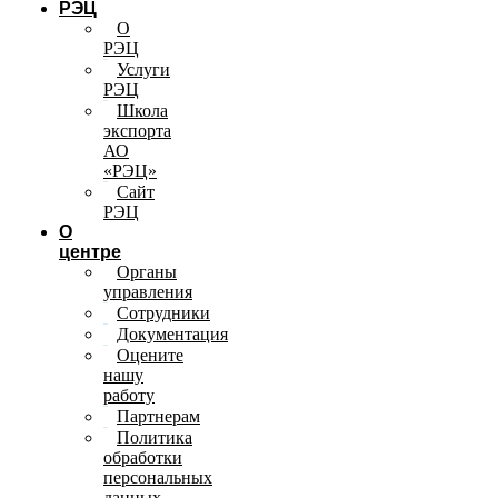
РЭЦ
О
РЭЦ
Услуги
РЭЦ
Школа
экспорта
АО
«РЭЦ»
Сайт
РЭЦ
О
центре
Органы
управления
Сотрудники
Документация
Оцените
нашу
работу
Партнерам
Политика
обработки
персональных
данных