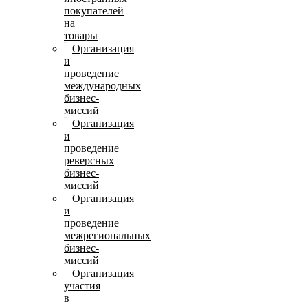
покупателей
на
товары
Организация
и
проведение
международных
бизнес-
миссий
Организация
и
проведение
реверсных
бизнес-
миссий
Организация
и
проведение
межрегиональных
бизнес-
миссий
Организация
участия
в