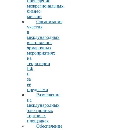
проведение
межрегиональных
бизнес-
миссий
Организация
участия
в
международных
выставочно-
ярмарочных
мероприятиях
на
территории
РФ
и
за
ее
пределами
Размещение
на
международных
электронных
торговых
площадках
Обеспечение