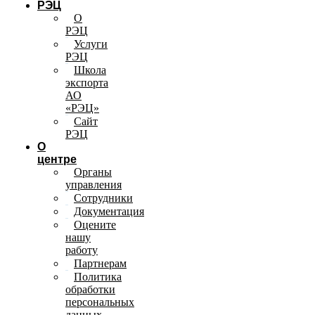
РЭЦ
О
РЭЦ
Услуги
РЭЦ
Школа
экспорта
АО
«РЭЦ»
Сайт
РЭЦ
О
центре
Органы
управления
Сотрудники
Документация
Оцените
нашу
работу
Партнерам
Политика
обработки
персональных
данных