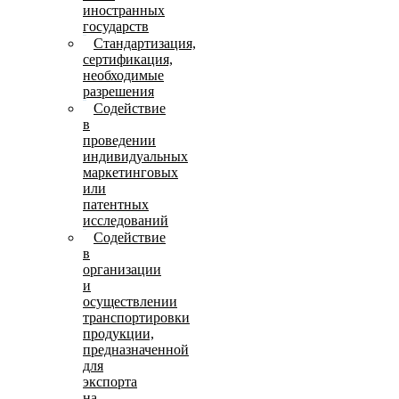
иностранных
государств
Стандартизация,
сертификация,
необходимые
разрешения
Содействие
в
проведении
индивидуальных
маркетинговых
или
патентных
исследований
Содействие
в
организации
и
осуществлении
транспортировки
продукции,
предназначенной
для
экспорта
на