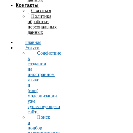
Контакты
Связаться
Политика
обработки
персональных
данных
Главная
Услуги
Содействие
в
создании
на
иностранном
языке
и
(или)
модернизации
уже
существующего
сайта
Поиск
и
подбор