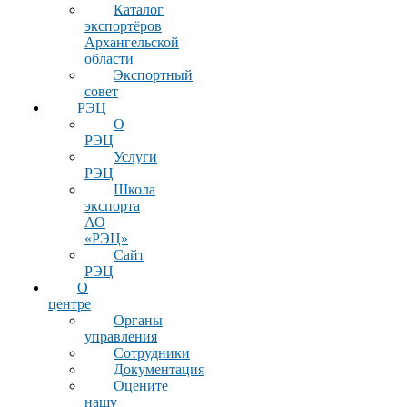
Каталог
экспортёров
Архангельской
области
Экспортный
совет
РЭЦ
О
РЭЦ
Услуги
РЭЦ
Школа
экспорта
АО
«РЭЦ»
Сайт
РЭЦ
О
центре
Органы
управления
Сотрудники
Документация
Оцените
нашу