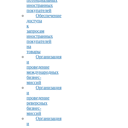
потенциальных
иностранных
покупателей
Обеспечение
доступа
к
запросам
иностранных
покупателей
на
товары
Организация
и
проведение
международных
бизнес-
миссий
Организация
и
проведение
реверсных
бизнес-
миссий
Организация
и