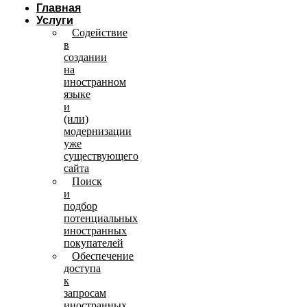
Главная
Услуги
Содействие
в
создании
на
иностранном
языке
и
(или)
модернизации
уже
существующего
сайта
Поиск
и
подбор
потенциальных
иностранных
покупателей
Обеспечение
доступа
к
запросам
иностранных