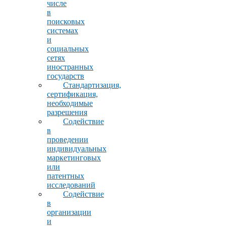
числе
в
поисковых
системах
и
социальных
сетях
иностранных
государств
Стандартизация,
сертификация,
необходимые
разрешения
Содействие
в
проведении
индивидуальных
маркетинговых
или
патентных
исследований
Содействие
в
организации
и