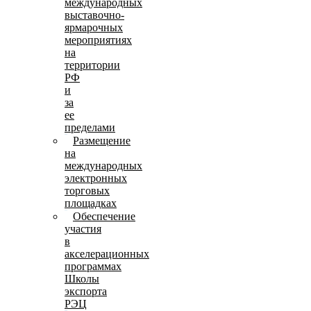
международных
выставочно-
ярмарочных
мероприятиях
на
территории
РФ
и
за
ее
пределами
Размещение
на
международных
электронных
торговых
площадках
Обеспечение
участия
в
акселерационных
программах
Школы
экспорта
РЭЦ