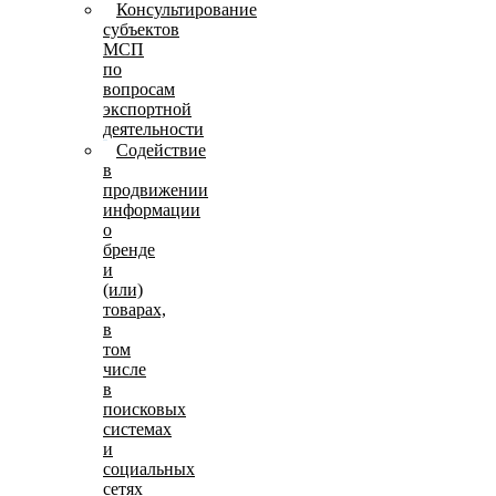
Консультирование
субъектов
МСП
по
вопросам
экспортной
деятельности
Содействие
в
продвижении
информации
о
бренде
и
(или)
товарах,
в
том
числе
в
поисковых
системах
и
социальных
сетях