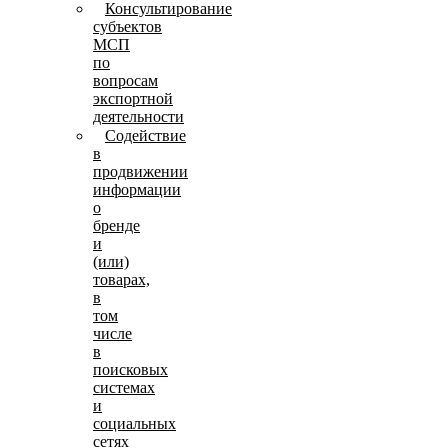
Консультирование
субъектов
МСП
по
вопросам
экспортной
деятельности
Содействие
в
продвижении
информации
о
бренде
и
(или)
товарах,
в
том
числе
в
поисковых
системах
и
социальных
сетях