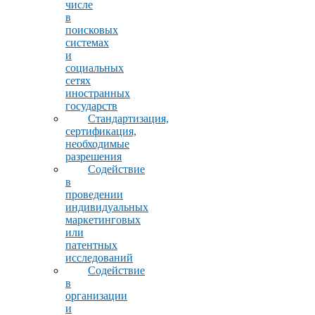
числе
в
поисковых
системах
и
социальных
сетях
иностранных
государств
Стандартизация,
сертификация,
необходимые
разрешения
Содействие
в
проведении
индивидуальных
маркетинговых
или
патентных
исследований
Содействие
в
организации
и