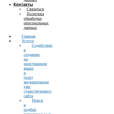
Контакты
Связаться
Политика
обработки
персональных
данных
Главная
Услуги
Содействие
в
создании
на
иностранном
языке
и
(или)
модернизации
уже
существующего
сайта
Поиск
и
подбор