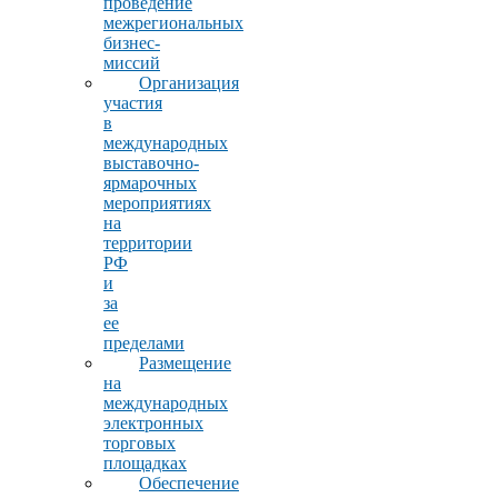
проведение
межрегиональных
бизнес-
миссий
Организация
участия
в
международных
выставочно-
ярмарочных
мероприятиях
на
территории
РФ
и
за
ее
пределами
Размещение
на
международных
электронных
торговых
площадках
Обеспечение