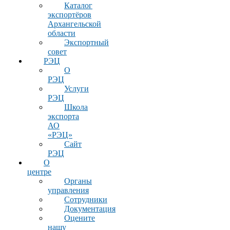
Каталог
экспортёров
Архангельской
области
Экспортный
совет
РЭЦ
О
РЭЦ
Услуги
РЭЦ
Школа
экспорта
АО
«РЭЦ»
Сайт
РЭЦ
О
центре
Органы
управления
Сотрудники
Документация
Оцените
нашу