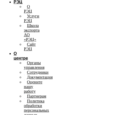
РЭЦ
О
РЭЦ
Услуги
РЭЦ
Школа
экспорта
АО
«РЭЦ»
Сайт
РЭЦ
О
центре
Органы
управления
Сотрудники
Документация
Оцените
нашу
работу
Партнерам
Политика
обработки
персональных
данных