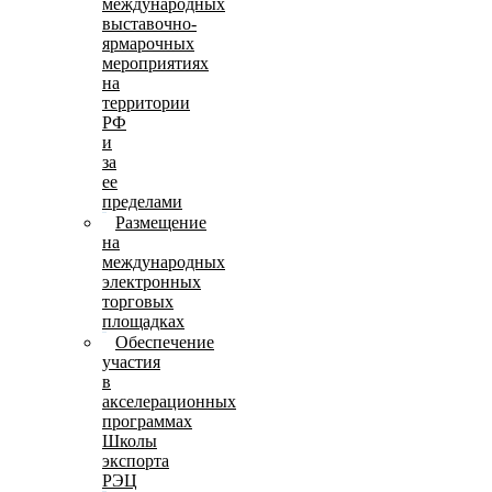
международных
выставочно-
ярмарочных
мероприятиях
на
территории
РФ
и
за
ее
пределами
Размещение
на
международных
электронных
торговых
площадках
Обеспечение
участия
в
акселерационных
программах
Школы
экспорта
РЭЦ