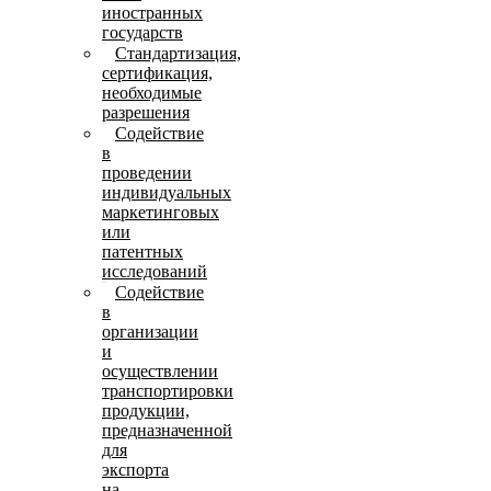
иностранных
государств
Стандартизация,
сертификация,
необходимые
разрешения
Содействие
в
проведении
индивидуальных
маркетинговых
или
патентных
исследований
Содействие
в
организации
и
осуществлении
транспортировки
продукции,
предназначенной
для
экспорта
на