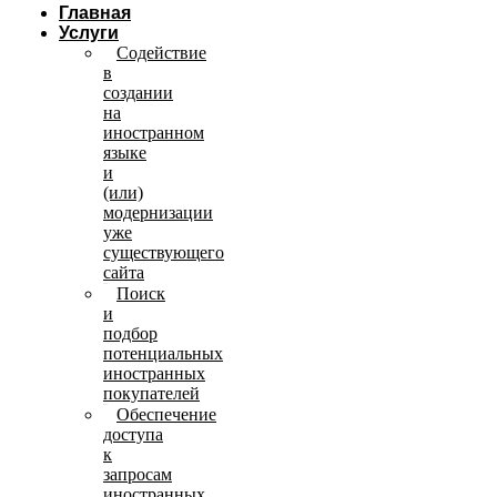
Главная
Услуги
Содействие
в
создании
на
иностранном
языке
и
(или)
модернизации
уже
существующего
сайта
Поиск
и
подбор
потенциальных
иностранных
покупателей
Обеспечение
доступа
к
запросам
иностранных