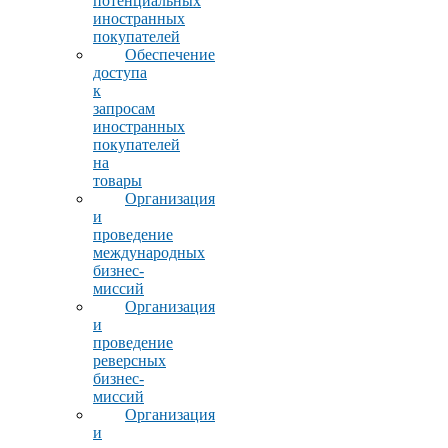
потенциальных
иностранных
покупателей
Обеспечение
доступа
к
запросам
иностранных
покупателей
на
товары
Организация
и
проведение
международных
бизнес-
миссий
Организация
и
проведение
реверсных
бизнес-
миссий
Организация
и