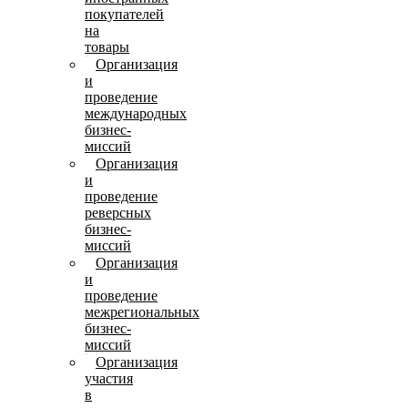
покупателей
на
товары
Организация
и
проведение
международных
бизнес-
миссий
Организация
и
проведение
реверсных
бизнес-
миссий
Организация
и
проведение
межрегиональных
бизнес-
миссий
Организация
участия
в