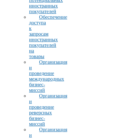
потенциальных
иностранных
покупателей
Обеспечение
доступа
к
запросам
иностранных
покупателей
на
товары
Организация
и
проведение
международных
бизнес-
миссий
Организация
и
проведение
реверсных
бизнес-
миссий
Организация
и