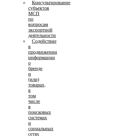
Консультирование
субъектов
МСП
по
вопросам
экспортной
деятельности
Содействие
в
продвижении
информации
о
бренде
и
(или)
товарах,
в
том
числе
в
поисковых
системах
и
социальных
сетях