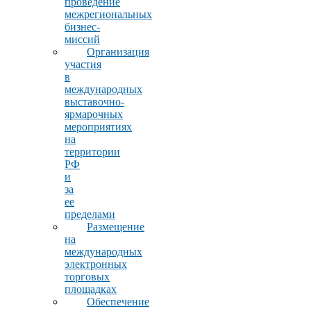
проведение
межрегиональных
бизнес-
миссий
Организация
участия
в
международных
выставочно-
ярмарочных
мероприятиях
на
территории
РФ
и
за
ее
пределами
Размещение
на
международных
электронных
торговых
площадках
Обеспечение