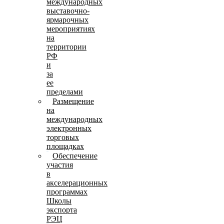
международных
выставочно-
ярмарочных
мероприятиях
на
территории
РФ
и
за
ее
пределами
Размещение
на
международных
электронных
торговых
площадках
Обеспечение
участия
в
акселерационных
программах
Школы
экспорта
РЭЦ