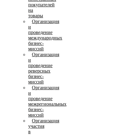
покупателей
на
товары
Организация
и
проведение
международных
бизнес-
миссий
Организация
и
проведение
реверсных
бизнес-
миссий
Организация
и
проведение
межрегиональных
бизнес-
миссий
Организация
участия
в