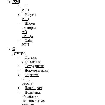
РЭЦ
О
РЭЦ
Услуги
РЭЦ
Школа
экспорта
АО
«РЭЦ»
Сайт
РЭЦ
О
центре
Органы
управления
Сотрудники
Документация
Оцените
нашу
работу
Партнерам
Политика
обработки
персональных
данных