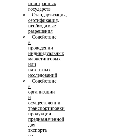
иностранных
государств
Стандартизация,
сертификация,
необходимые
разрешения
Содействие
в
проведении
индивидуальных
маркетинговых
или
патентных
исследований
Содействие
в
организации
и
осуществлении
транспортировки
продукции,
предназначенной
для
экспорта
на