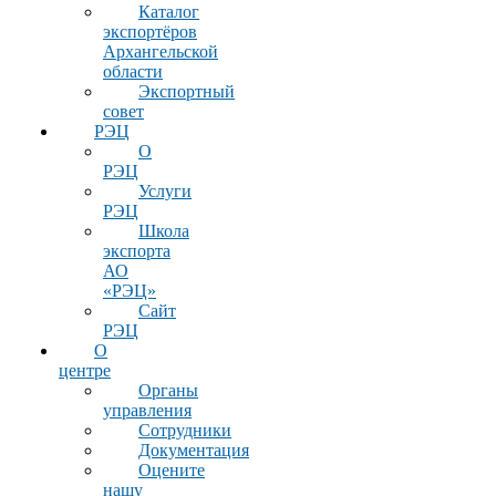
Каталог
экспортёров
Архангельской
области
Экспортный
совет
РЭЦ
О
РЭЦ
Услуги
РЭЦ
Школа
экспорта
АО
«РЭЦ»
Сайт
РЭЦ
О
центре
Органы
управления
Сотрудники
Документация
Оцените
нашу