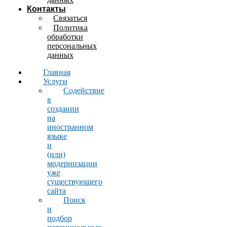
Контакты
Связаться
Политика
обработки
персональных
данных
Главная
Услуги
Содействие
в
создании
на
иностранном
языке
и
(или)
модернизации
уже
существующего
сайта
Поиск
и
подбор