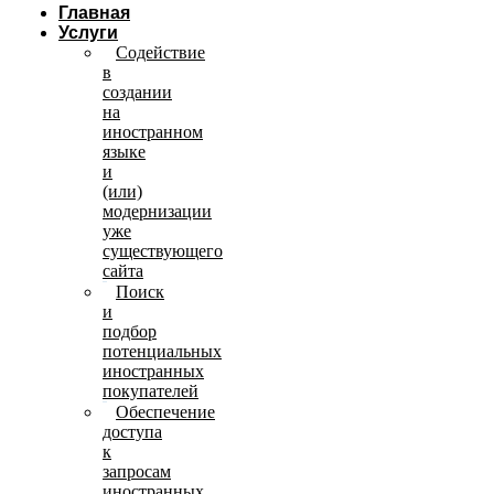
Главная
Услуги
Содействие
в
создании
на
иностранном
языке
и
(или)
модернизации
уже
существующего
сайта
Поиск
и
подбор
потенциальных
иностранных
покупателей
Обеспечение
доступа
к
запросам
иностранных