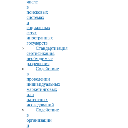
числе
в
поисковых
системах
и
социальных
сетях
иностранных
государств
Стандартизация,
сертификация,
необходимые
разрешения
Содействие
в
проведении
индивидуальных
маркетинговых
или
патентных
исследований
Содействие
в
организации
и