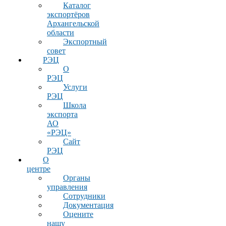
Каталог
экспортёров
Архангельской
области
Экспортный
совет
РЭЦ
О
РЭЦ
Услуги
РЭЦ
Школа
экспорта
АО
«РЭЦ»
Сайт
РЭЦ
О
центре
Органы
управления
Сотрудники
Документация
Оцените
нашу