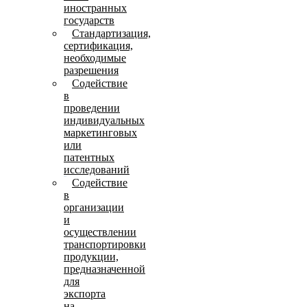
иностранных
государств
Стандартизация,
сертификация,
необходимые
разрешения
Содействие
в
проведении
индивидуальных
маркетинговых
или
патентных
исследований
Содействие
в
организации
и
осуществлении
транспортировки
продукции,
предназначенной
для
экспорта
на