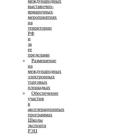
международных
выставочно-
ярмарочных
мероприятиях
на
территории
РФ
и
за
ее
пределами
Размещение
на
международных
электронных
торговых
площадках
Обеспечение
участия
в
акселерационных
программах
Школы
экспорта
РЭЦ