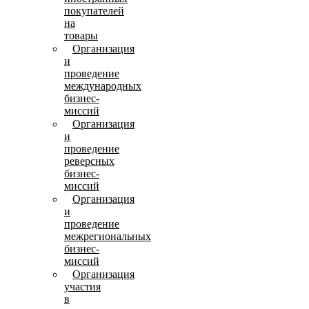
покупателей
на
товары
Организация
и
проведение
международных
бизнес-
миссий
Организация
и
проведение
реверсных
бизнес-
миссий
Организация
и
проведение
межрегиональных
бизнес-
миссий
Организация
участия
в