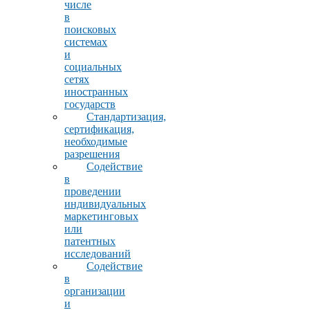
числе
в
поисковых
системах
и
социальных
сетях
иностранных
государств
Стандартизация,
сертификация,
необходимые
разрешения
Содействие
в
проведении
индивидуальных
маркетинговых
или
патентных
исследований
Содействие
в
организации
и