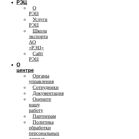
РЭЦ
О
РЭЦ
Услуги
РЭЦ
Школа
экспорта
АО
«РЭЦ»
Сайт
РЭЦ
О
центре
Органы
управления
Сотрудники
Документация
Оцените
нашу
работу
Партнерам
Политика
обработки
персональных
данных