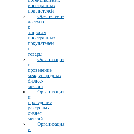
потенциальных
иностранных
покупателей
Обеспечение
доступа
к
запросам
иностранных
покупателей
на
товары
Организация
и
проведение
международных
бизнес-
миссий
Организация
и
проведение
реверсных
бизнес-
миссий
Организация
и