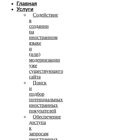
Главная
Услуги
Содействие
в
создании
на
иностранном
языке
и
(или)
модернизации
уже
существующего
сайта
Поиск
и
подбор
потенциальных
иностранных
покупателей
Обеспечение
доступа
к
запросам
иностранных