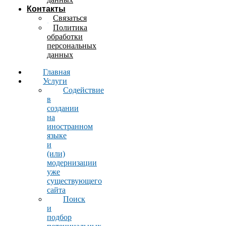
Контакты
Связаться
Политика
обработки
персональных
данных
Главная
Услуги
Содействие
в
создании
на
иностранном
языке
и
(или)
модернизации
уже
существующего
сайта
Поиск
и
подбор