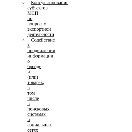
Консультирование
субъектов
МСП
по
вопросам
экспортной
деятельности
Содействие
в
продвижении
информации
о
бренде
и
(или)
товарах,
в
том
числе
в
поисковых
системах
и
социальных
сетях