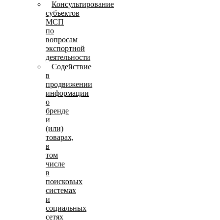
Консультирование
субъектов
МСП
по
вопросам
экспортной
деятельности
Содействие
в
продвижении
информации
о
бренде
и
(или)
товарах,
в
том
числе
в
поисковых
системах
и
социальных
сетях