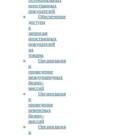
потенциальных
иностранных
покупателей
Обеспечение
доступа
к
запросам
иностранных
покупателей
на
товары
Организация
и
проведение
международных
бизнес-
миссий
Организация
и
проведение
реверсных
бизнес-
миссий
Организация
и