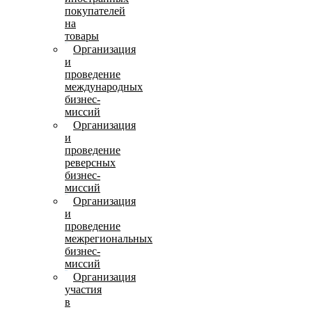
покупателей
на
товары
Организация
и
проведение
международных
бизнес-
миссий
Организация
и
проведение
реверсных
бизнес-
миссий
Организация
и
проведение
межрегиональных
бизнес-
миссий
Организация
участия
в