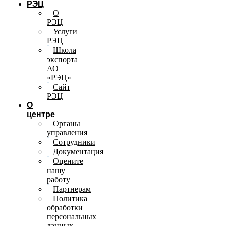
РЭЦ
О
РЭЦ
Услуги
РЭЦ
Школа
экспорта
АО
«РЭЦ»
Сайт
РЭЦ
О
центре
Органы
управления
Сотрудники
Документация
Оцените
нашу
работу
Партнерам
Политика
обработки
персональных
данных