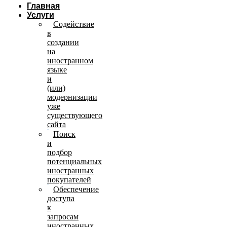
Главная
Услуги
Содействие
в
создании
на
иностранном
языке
и
(или)
модернизации
уже
существующего
сайта
Поиск
и
подбор
потенциальных
иностранных
покупателей
Обеспечение
доступа
к
запросам
иностранных