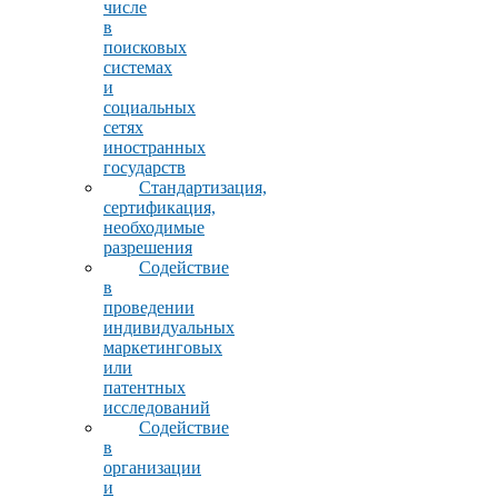
числе
в
поисковых
системах
и
социальных
сетях
иностранных
государств
Стандартизация,
сертификация,
необходимые
разрешения
Содействие
в
проведении
индивидуальных
маркетинговых
или
патентных
исследований
Содействие
в
организации
и