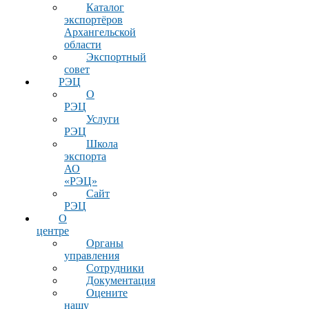
Каталог
экспортёров
Архангельской
области
Экспортный
совет
РЭЦ
О
РЭЦ
Услуги
РЭЦ
Школа
экспорта
АО
«РЭЦ»
Сайт
РЭЦ
О
центре
Органы
управления
Сотрудники
Документация
Оцените
нашу