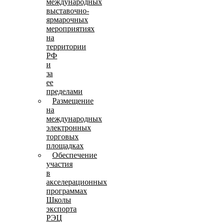
международных
выставочно-
ярмарочных
мероприятиях
на
территории
РФ
и
за
ее
пределами
Размещение
на
международных
электронных
торговых
площадках
Обеспечение
участия
в
акселерационных
программах
Школы
экспорта
РЭЦ