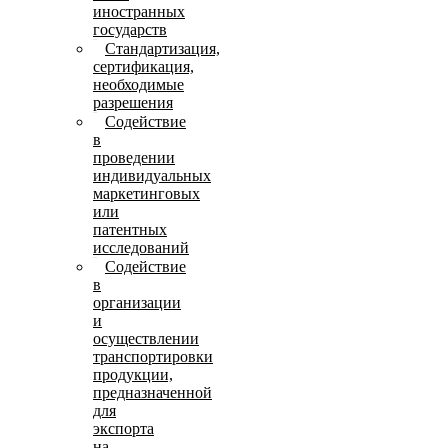
иностранных
государств
Стандартизация,
сертификация,
необходимые
разрешения
Содействие
в
проведении
индивидуальных
маркетинговых
или
патентных
исследований
Содействие
в
организации
и
осуществлении
транспортировки
продукции,
предназначенной
для
экспорта
на