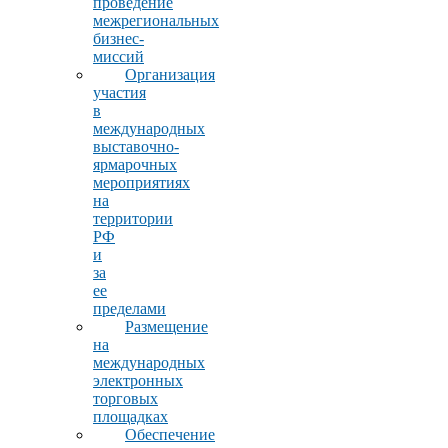
проведение
межрегиональных
бизнес-
миссий
Организация
участия
в
международных
выставочно-
ярмарочных
мероприятиях
на
территории
РФ
и
за
ее
пределами
Размещение
на
международных
электронных
торговых
площадках
Обеспечение