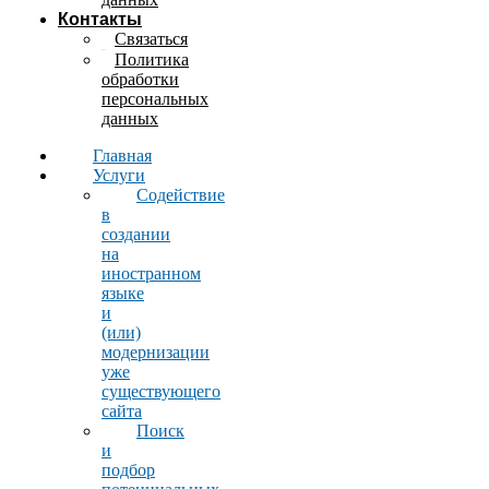
Контакты
Связаться
Политика
обработки
персональных
данных
Главная
Услуги
Содействие
в
создании
на
иностранном
языке
и
(или)
модернизации
уже
существующего
сайта
Поиск
и
подбор