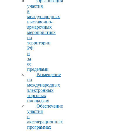
Организация
участия
в
международных
выставочно-
ярмарочных
мероприятиях
на
территории
РФ
и
за
ее
пределами
Размещение
на
международных
электронных
торговых
площадках
Обеспечение
участия
в
акселерационных
программах