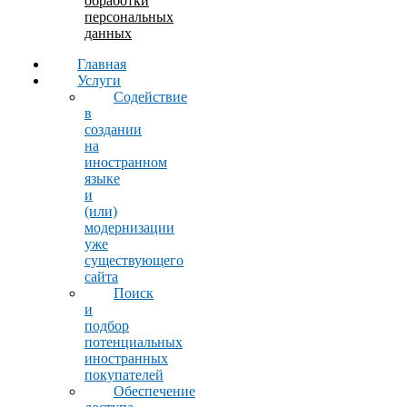
обработки
персональных
данных
Главная
Услуги
Содействие
в
создании
на
иностранном
языке
и
(или)
модернизации
уже
существующего
сайта
Поиск
и
подбор
потенциальных
иностранных
покупателей
Обеспечение