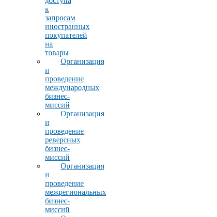
доступа
к
запросам
иностранных
покупателей
на
товары
Организация
и
проведение
международных
бизнес-
миссий
Организация
и
проведение
реверсных
бизнес-
миссий
Организация
и
проведение
межрегиональных
бизнес-
миссий