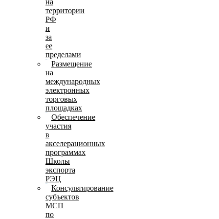
на
территории
РФ
и
за
ее
пределами
Размещение
на
международных
электронных
торговых
площадках
Обеспечение
участия
в
акселерационных
программах
Школы
экспорта
РЭЦ
Консультирование
субъектов
МСП
по