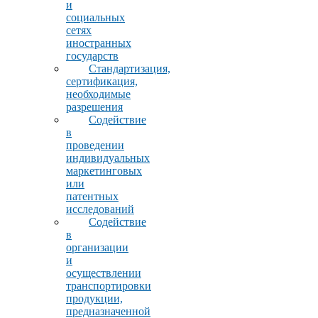
и
социальных
сетях
иностранных
государств
Стандартизация,
сертификация,
необходимые
разрешения
Содействие
в
проведении
индивидуальных
маркетинговых
или
патентных
исследований
Содействие
в
организации
и
осуществлении
транспортировки
продукции,
предназначенной