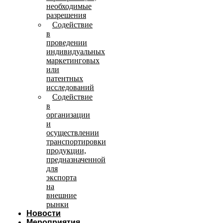
необходимые
разрешения
Содействие
в
проведении
индивидуальных
маркетинговых
или
патентных
исследований
Содействие
в
организации
и
осуществлении
транспортировки
продукции,
предназначенной
для
экспорта
на
внешние
рынки
Новости
Мероприятия