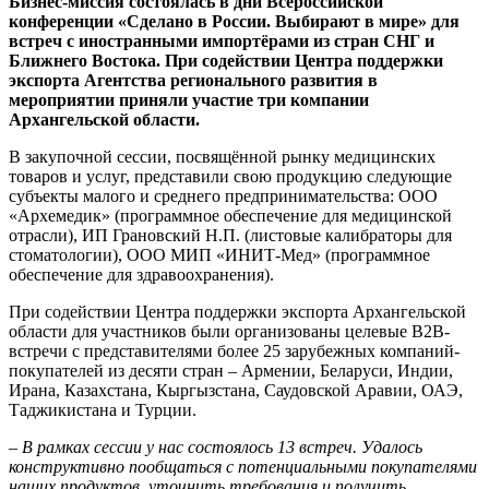
Бизнес-миссия состоялась в дни Всероссийской
конференции «Сделано в России. Выбирают в мире» для
встреч с иностранными импортёрами из стран СНГ и
Ближнего Востока. При содействии Центра поддержки
экспорта Агентства регионального развития в
мероприятии приняли участие три компании
Архангельской области.
В закупочной сессии, посвящённой рынку медицинских
товаров и услуг, представили свою продукцию следующие
субъекты малого и среднего предпринимательства: ООО
«Архемедик» (программное обеспечение для медицинской
отрасли), ИП Грановский Н.П. (листовые калибраторы для
стоматологии), ООО МИП «ИНИТ-Мед» (программное
обеспечение для здравоохранения).
При содействии Центра поддержки экспорта Архангельской
области для участников были организованы целевые B2B-
встречи с представителями более 25 зарубежных компаний-
покупателей из десяти стран – Армении, Беларуси, Индии,
Ирана, Казахстана, Кыргызстана, Саудовской Аравии, ОАЭ,
Таджикистана и Турции.
–
В рамках сессии у нас состоялось 13 встреч. Удалось
конструктивно пообщаться с потенциальными покупателями
наших продуктов, уточнить требования и получить