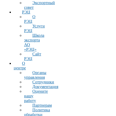
Экспортный
совет
РЭЦ
О
РЭЦ
Услуги
РЭЦ
Школа
экспорта
АО
«РЭЦ»
Сайт
РЭЦ
О
центре
Органы
управления
Сотрудники
Документация
Оцените
нашу
работу
Партнерам
Политика
обработки