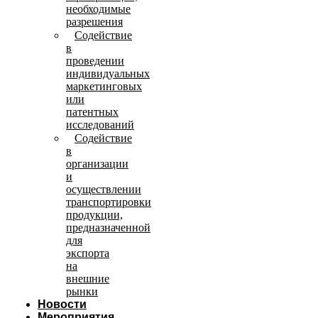
необходимые
разрешения
Содействие
в
проведении
индивидуальных
маркетинговых
или
патентных
исследований
Содействие
в
организации
и
осуществлении
транспортировки
продукции,
предназначенной
для
экспорта
на
внешние
рынки
Новости
Мероприятия