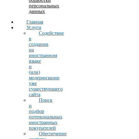
обработки
персональных
данных
Главная
Услуги
Содействие
в
создании
на
иностранном
языке
и
(или)
модернизации
уже
существующего
сайта
Поиск
и
подбор
потенциальных
иностранных
покупателей
Обеспечение