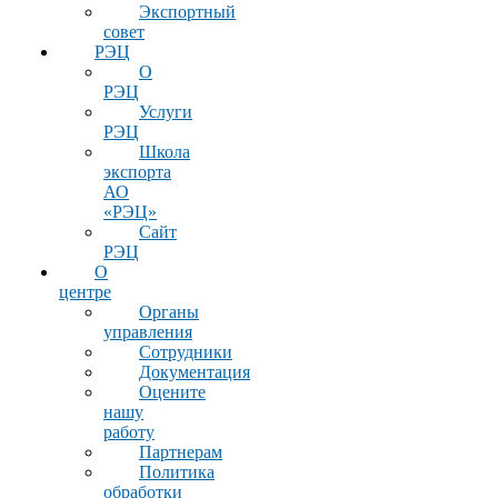
Экспортный
совет
РЭЦ
О
РЭЦ
Услуги
РЭЦ
Школа
экспорта
АО
«РЭЦ»
Сайт
РЭЦ
О
центре
Органы
управления
Сотрудники
Документация
Оцените
нашу
работу
Партнерам
Политика
обработки