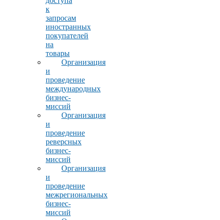
доступа
к
запросам
иностранных
покупателей
на
товары
Организация
и
проведение
международных
бизнес-
миссий
Организация
и
проведение
реверсных
бизнес-
миссий
Организация
и
проведение
межрегиональных
бизнес-
миссий