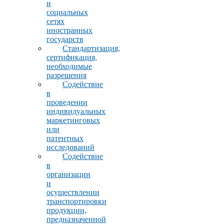
и
социальных
сетях
иностранных
государств
Стандартизация,
сертификация,
необходимые
разрешения
Содействие
в
проведении
индивидуальных
маркетинговых
или
патентных
исследований
Содействие
в
организации
и
осуществлении
транспортировки
продукции,
предназначенной