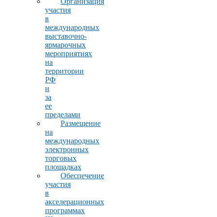
Организация
участия
в
международных
выставочно-
ярмарочных
мероприятиях
на
территории
РФ
и
за
ее
пределами
Размещение
на
международных
электронных
торговых
площадках
Обеспечение
участия
в
акселерационных
программах