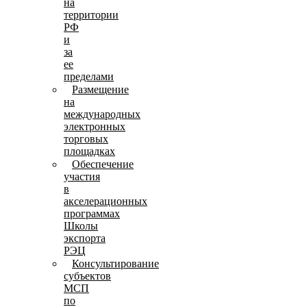
на
территории
РФ
и
за
ее
пределами
Размещение
на
международных
электронных
торговых
площадках
Обеспечение
участия
в
акселерационных
программах
Школы
экспорта
РЭЦ
Консультирование
субъектов
МСП
по