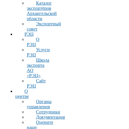
Каталог
экспортёров
Архангельской
области
Экспортный
совет
РЭЦ
О
РЭЦ
Услуги
РЭЦ
Школа
экспорта
АО
«РЭЦ»
Сайт
РЭЦ
О
центре
Органы
управления
Сотрудники
Документация
Оцените
нашу