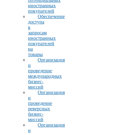
потенциальных
иностранных
покупателей
Обеспечение
доступа
к
запросам
иностранных
покупателей
на
товары
Организация
и
проведение
международных
бизнес-
миссий
Организация
и
проведение
реверсных
бизнес-
миссий
Организация
и