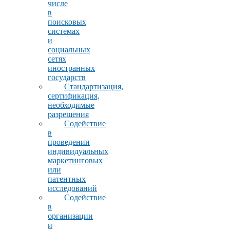
числе
в
поисковых
системах
и
социальных
сетях
иностранных
государств
Стандартизация,
сертификация,
необходимые
разрешения
Содействие
в
проведении
индивидуальных
маркетинговых
или
патентных
исследований
Содействие
в
организации
и