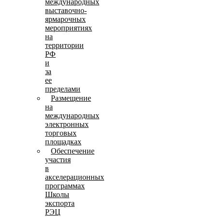
международных
выставочно-
ярмарочных
мероприятиях
на
территории
РФ
и
за
ее
пределами
Размещение
на
международных
электронных
торговых
площадках
Обеспечение
участия
в
акселерационных
программах
Школы
экспорта
РЭЦ