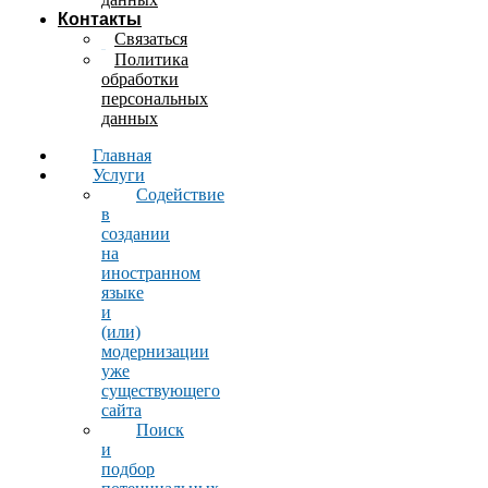
Контакты
Связаться
Политика
обработки
персональных
данных
Главная
Услуги
Содействие
в
создании
на
иностранном
языке
и
(или)
модернизации
уже
существующего
сайта
Поиск
и
подбор