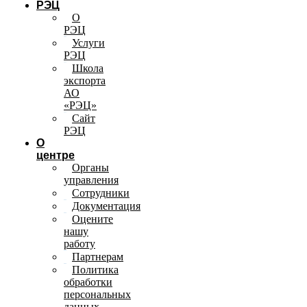
РЭЦ
О
РЭЦ
Услуги
РЭЦ
Школа
экспорта
АО
«РЭЦ»
Сайт
РЭЦ
О
центре
Органы
управления
Сотрудники
Документация
Оцените
нашу
работу
Партнерам
Политика
обработки
персональных
данных