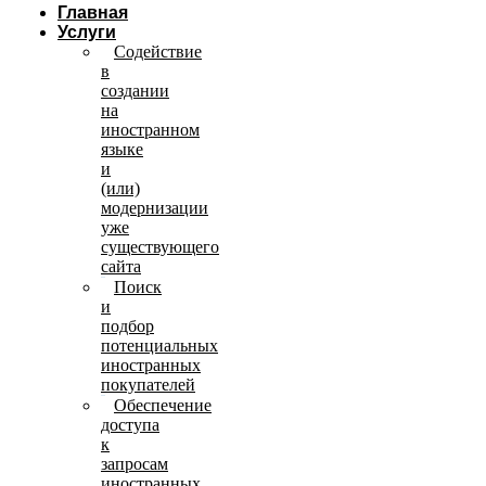
Главная
Услуги
Содействие
в
создании
на
иностранном
языке
и
(или)
модернизации
уже
существующего
сайта
Поиск
и
подбор
потенциальных
иностранных
покупателей
Обеспечение
доступа
к
запросам
иностранных