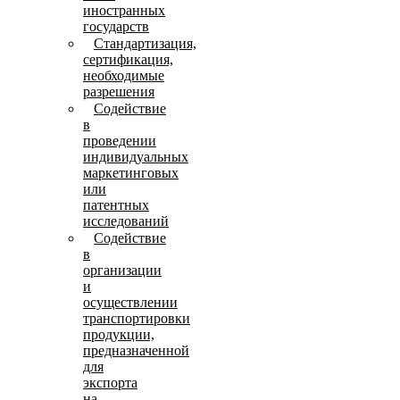
иностранных
государств
Стандартизация,
сертификация,
необходимые
разрешения
Содействие
в
проведении
индивидуальных
маркетинговых
или
патентных
исследований
Содействие
в
организации
и
осуществлении
транспортировки
продукции,
предназначенной
для
экспорта
на