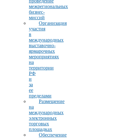
проведение
межрегиональных
бизнес-
миссий
Организация
участия
в
международных
выставочно-
ярмарочных
мероприятиях
на
территории
РФ
и
за
ее
пределами
Размещение
на
международных
электронных
торговых
площадках
Обеспечение