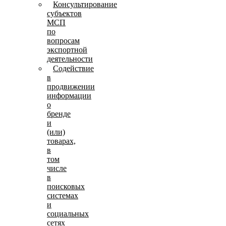
Консультирование
субъектов
МСП
по
вопросам
экспортной
деятельности
Содействие
в
продвижении
информации
о
бренде
и
(или)
товарах,
в
том
числе
в
поисковых
системах
и
социальных
сетях