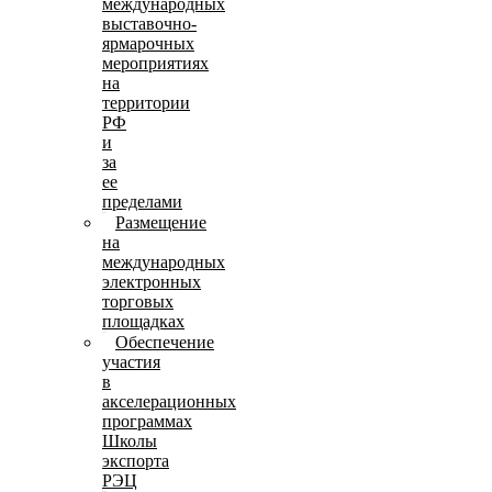
международных
выставочно-
ярмарочных
мероприятиях
на
территории
РФ
и
за
ее
пределами
Размещение
на
международных
электронных
торговых
площадках
Обеспечение
участия
в
акселерационных
программах
Школы
экспорта
РЭЦ