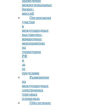
проведение
межрегиональных
бизнес-
миссий
Организация
участия
в
международных
выставочно-
ярмарочных
мероприятиях
на
территории
РФ
и
за
ее
пределами
Размещение
на
международных
электронных
торговых
площадках
Обеспечение