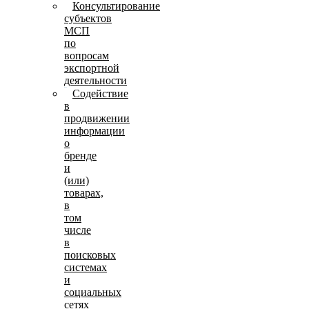
Консультирование
субъектов
МСП
по
вопросам
экспортной
деятельности
Содействие
в
продвижении
информации
о
бренде
и
(или)
товарах,
в
том
числе
в
поисковых
системах
и
социальных
сетях