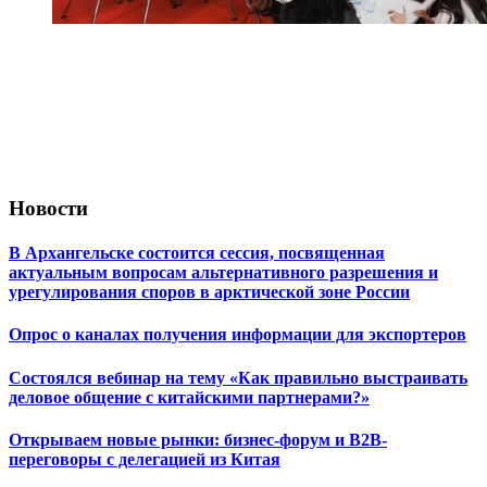
Новости
В Архангельске состоится сессия, посвященная
актуальным вопросам альтернативного разрешения и
урегулирования споров в арктической зоне России
Опрос о каналах получения информации для экспортеров
Состоялся вебинар на тему «Как правильно выстраивать
деловое общение с китайскими партнерами?»
Открываем новые рынки: бизнес-форум и B2B-
переговоры с делегацией из Китая