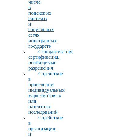
числе
в
поисковых
системах
и
социальных
сетях
иностранных
государств
Стандартизация,
сертификация,
необходимые
разрешения
Содействие
в
проведении
индивидуальных
маркетинговых
или
патентных
исследований
Содействие
в
организации
и