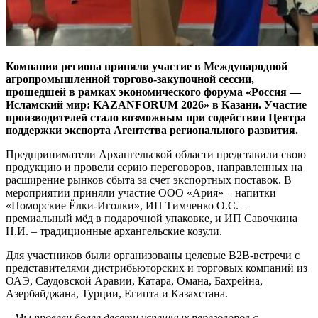
Компании региона приняли участие в Международной
агропромышленной торгово-закупочной сессии,
прошедшей в рамках экономического форума «Россия —
Исламский мир: KAZANFORUM 2026» в Казани. Участие
производителей стало возможным при содействии Центра
поддержки экспорта Агентства регионального развития.
Предприниматели Архангельской области представили свою
продукцию и провели серию переговоров, направленных на
расширение рынков сбыта за счет экспортных поставок. В
мероприятии приняли участие ООО «Ария» – напитки
«Поморские Ёлки-Иголки», ИП Тимченко О.С. –
премиальный мёд в подарочной упаковке, и ИП Савочкина
Н.И. – традиционные архангельские козули.
Для участников были организованы целевые B2B-встречи с
представителями дистрибьюторских и торговых компаний из
ОАЭ, Саудовской Аравии, Катара, Омана, Бахрейна,
Азербайджана, Турции, Египта и Казахстана.
–
Мы провели более десяти успешных переговоров с