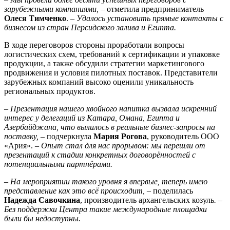
зарубежными компаниями,
– отметила предприниматель
Олеся Тимченко
.
– Удалось установить прямые контакты с
бизнесом из стран Персидского залива и Египта.
В ходе переговоров стороны проработали вопросы
логистических схем, требований к сертификации и упаковке
продукции, а также обсудили стратегии маркетингового
продвижения и условия пилотных поставок. Представители
зарубежных компаний высоко оценили уникальность
региональных продуктов.
–
Презентация нашего хвойного напитка вызвала искренний
интерес у делегаций из Катара, Омана, Египта и
Азербайджана, что вылилось в реальные бизнес-запросы на
поставку,
– подчеркнула
Мария Рогова
, руководитель ООО
«Ария».
– Опыт стал для нас прорывом: мы перешли от
презентаций к стадии конкретных договорённостей с
потенциальными партнёрами.
– На мероприятии такого уровня я впервые, теперь имею
представление как это всё происходит, –
поделилась
Надежда Савочкина
, производитель архангельских козуль
. –
Без поддержки Центра такие международные площадки
были бы недоступны.