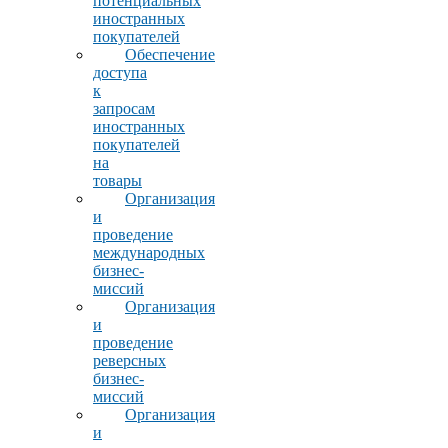
потенциальных
иностранных
покупателей
Обеспечение
доступа
к
запросам
иностранных
покупателей
на
товары
Организация
и
проведение
международных
бизнес-
миссий
Организация
и
проведение
реверсных
бизнес-
миссий
Организация
и