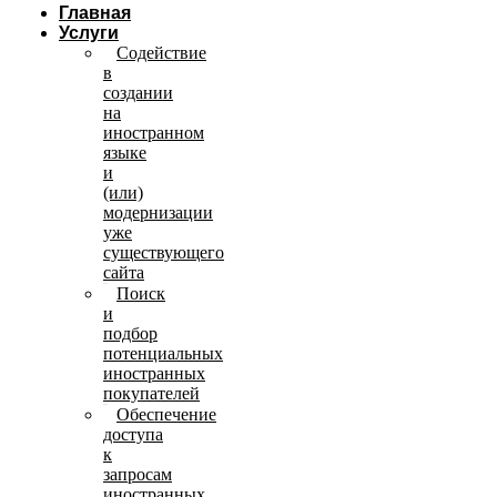
Главная
Услуги
Содействие
в
создании
на
иностранном
языке
и
(или)
модернизации
уже
существующего
сайта
Поиск
и
подбор
потенциальных
иностранных
покупателей
Обеспечение
доступа
к
запросам
иностранных