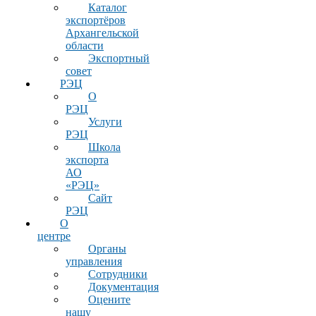
Каталог
экспортёров
Архангельской
области
Экспортный
совет
РЭЦ
О
РЭЦ
Услуги
РЭЦ
Школа
экспорта
АО
«РЭЦ»
Сайт
РЭЦ
О
центре
Органы
управления
Сотрудники
Документация
Оцените
нашу