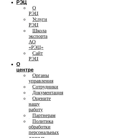
РЭЦ
О
РЭЦ
Услуги
РЭЦ
Школа
экспорта
АО
«РЭЦ»
Сайт
РЭЦ
О
центре
Органы
управления
Сотрудники
Документация
Оцените
нашу
работу
Партнерам
Политика
обработки
персональных
данных