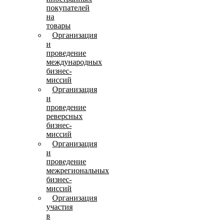
покупателей
на
товары
Организация
и
проведение
международных
бизнес-
миссий
Организация
и
проведение
реверсных
бизнес-
миссий
Организация
и
проведение
межрегиональных
бизнес-
миссий
Организация
участия
в