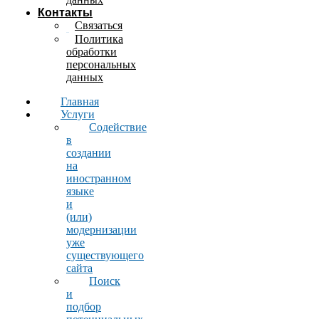
Контакты
Связаться
Политика
обработки
персональных
данных
Главная
Услуги
Содействие
в
создании
на
иностранном
языке
и
(или)
модернизации
уже
существующего
сайта
Поиск
и
подбор