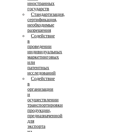
иностранных
государств
Стандартизация,
сертификация,
необходимые
разрешения
Содействие
в
проведении
индивидуальных
маркетинговых
или
патентных
исследований
Содействие
в
организации
и
осуществлении
транспортировки
продукции,
предназначенной
для
экспорта
на